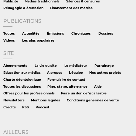
Publicité
Médias traditionnels
Silences & censures
Pédagogie & éducation
Financement des medias
PUBLICATIONS
Toutes
Actualités
Émissions
Chroniques
Dossiers
Vidéos
Les plus populaires
SITE
Abonnements
La vie du site
Le médiateur
Parrainage
Éducation aux médias
À propos
L'équipe
Nos autres projets
Charte déontologique
Formulaire de contact
Toutes les discussions
Pige, stage, alternance
Aide
Offres pour les professionnels
Faire un don défiscalisable
Newsletters
Mentions légales
Conditions générales de vente
Crédits
RSS
Podcast
AILLEURS