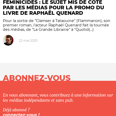
FÉMINICIDES : LE SUJET MIS DE CÔTÉ
PAR LES MÉDIAS POUR LA PROMO DU
LIVRE DE RAPHAËL QUENARD
Pour la sortie de "Clamser à Tataouine" (Flammarion), son
premier roman, l'acteur Raphaël Quenard fait la tournée
des médias, de "La Grande Librairie" à "Quotid(...)
22 mai 2025
ABONNEZ-VOUS
En vous abonnant, vous contribuez à une information sur
les médias indépendante et sans pub.
Déjà abonné ?
connectez-vous !