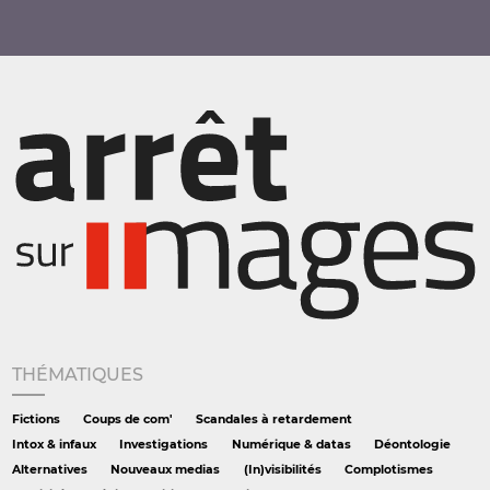
THÉMATIQUES
Fictions
Coups de com'
Scandales à retardement
Intox & infaux
Investigations
Numérique & datas
Déontologie
Alternatives
Nouveaux medias
(In)visibilités
Complotismes