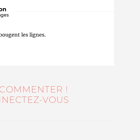
ion
ages
bougent les lignes.
Qui sommes-nous ?
 COMMENTER !
NECTEZ-VOUS