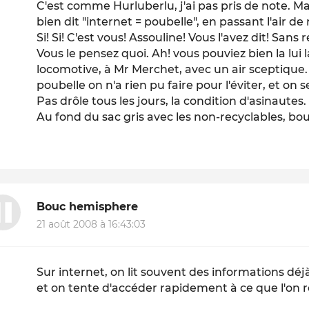
C'est comme Hurluberlu, j'ai pas pris de note. Mai
bien dit "internet = poubelle", en passant l'air de r
Si! Si! C'est vous! Assouline! Vous l'avez dit! San
Vous le pensez quoi. Ah! vous pouviez bien la lui 
locomotive, à Mr Merchet, avec un air sceptique
poubelle on n'a rien pu faire pour l'éviter, et on se
Pas drôle tous les jours, la condition d'asinautes
Au fond du sac gris avec les non-recyclables, bo
Bouc hemisphere
21 août 2008 à 16:43:03
Sur internet, on lit souvent des informations dé
et on tente d'accéder rapidement à ce que l'on 