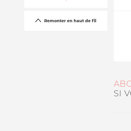
Remonter en haut de fil
La vie du site
AB
SI 