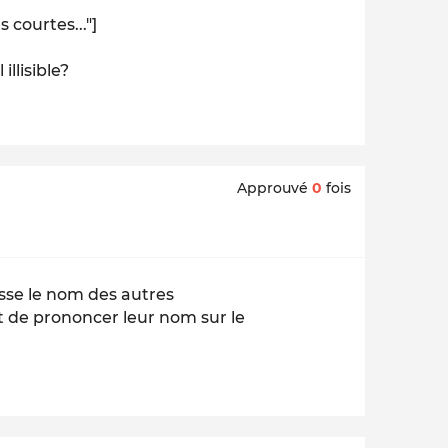
 courtes..."]
llisible?
Approuvé
0
fois
isse le nom des autres
nt de prononcer leur nom sur le