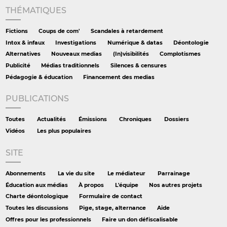
THÉMATIQUES
Fictions
Coups de com'
Scandales à retardement
Intox & infaux
Investigations
Numérique & datas
Déontologie
Alternatives
Nouveaux medias
(In)visibilités
Complotismes
Publicité
Médias traditionnels
Silences & censures
Pédagogie & éducation
Financement des medias
PUBLICATIONS
Toutes
Actualités
Émissions
Chroniques
Dossiers
Vidéos
Les plus populaires
SITE
Abonnements
La vie du site
Le médiateur
Parrainage
Éducation aux médias
À propos
L'équipe
Nos autres projets
Charte déontologique
Formulaire de contact
Toutes les discussions
Pige, stage, alternance
Aide
Offres pour les professionnels
Faire un don défiscalisable