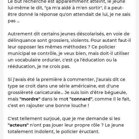
Le but recherché est apparemment atteint, le jeune
lui-même le dit, "ça m'a aidé à m'en sortir", il a peut-
être donné la réponse qu'on attendait de lui, je ne sais
pas ...
Autrement dit certains jeunes déscolarisés, en voie de
délinquance sont grossiers, violents. Pour autant faut-il
leur opposer les mêmes méthodes ? Ce policier
municipal se contrôle, je veux bien, mais doit-il utiliser
un vocabulaire ordurier, c'est ça l'éducation ou la
rééducation, je ne crois pas.
Si j'avais été la première à commenter, j'aurais dit ce
type se croit dans une série américaine, est d'une
grossièreté caricaturale... Je suis loin d'être bégueule,
mais
"mordre"
dans le mo
t
"connard"
, comme il le fait,
c'est en rajouter une bonne louche !
C'est tellement surjoué, que je me demande si les
"acteurs"
n'ont pas jouer leur propre rôle ? Le jeune
totalement indolent, le policier éructant.