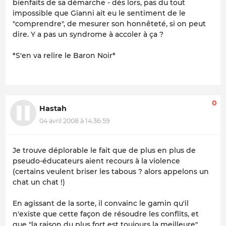
bienfaits de sa démarche - dès lors, pas du tout
impossible que Gianni ait eu le sentiment de le
"comprendre", de mesurer son honnêteté, si on peut
dire. Y a pas un syndrome à accoler à ça ?
*S'en va relire le Baron Noir*
0
Hastah
04 avril 2008 à 14:36:59
Je trouve déplorable le fait que de plus en plus de
pseudo-éducateurs aient recours à la violence
(certains veulent briser les tabous ? alors appelons un
chat un chat !)
En agissant de la sorte, il convainc le gamin qu'il
n'existe que cette façon de résoudre les conflits, et
que "la raison du plus fort est toujours la meilleure"...