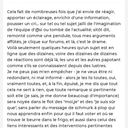
Cela fait de nombreuses fois que j'ai envie de réagir,
apporter un éclairage, enrichir d'une information,
pousser un cri... sur tel ou tel sujet jailli de l'imagination
de l'équipe d'@si ou tombé de l'actualité; sitôt dit,
remonté comme une pendule, tous mes arguments
affûtés, je clique sur forums, et là, c'est le drame.
Voilà seulement quelques heures qu'un sujet est en
ligne que des dizaines, voire des dizaines de dizaines
de réactions sont déjà là, les uns et les autres papotant
comme s'ils se connaissaient depuis des lustres.
Je ne peux pas m'en empêcher - je ne veux être ni
redondant, ni mal informé - alors je les lis toutes, oui,
vraiment toutes, et, à la fin, épuisé, je me dis que tout
cela ne sert à rien, que toute remarque si pertinente
soit elle (je sais, je me donne beaucoup d'importance)
sera noyée dans le flot des "moi,je" et des "je suis sûr
que", sans parler du message de schmurk à plop qui
nous apprendra enfin pour qui il faut voter et où se
trouve le beurre dans le frigo, et aussi dans celui des
liens intéressants et des interventions pertinentes