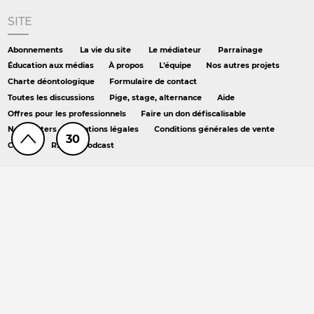
SITE
Abonnements
La vie du site
Le médiateur
Parrainage
Éducation aux médias
À propos
L'équipe
Nos autres projets
Charte déontologique
Formulaire de contact
Toutes les discussions
Pige, stage, alternance
Aide
Offres pour les professionnels
Faire un don défiscalisable
Newsletters
Mentions légales
Conditions générales de vente
30
Crédits
RSS
Podcast
AILLEURS
Hors série
DS chez Libé