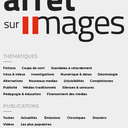
THÉMATIQUES
Fictions
Coups de com'
Scandales à retardement
Intox & infaux
Investigations
Numérique & datas
Déontologie
Alternatives
Nouveaux medias
(In)visibilités
Complotismes
Publicité
Médias traditionnels
Silences & censures
Pédagogie & éducation
Financement des medias
PUBLICATIONS
Toutes
Actualités
Émissions
Chroniques
Dossiers
Vidéos
Les plus populaires