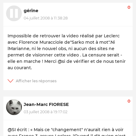
0
gérine
04 juillet 2008 à 11:38:28
Impossible de retrouver la video réalisé par Leclerc
avec Florence Muracciole de"Sarko mot à mot".Ni
lMarianne, ni le nouvel obs, ni aucun des sites ne
permet de visionner cette video . La censure serait -
elle en marche ! Merci @si de vérifier et de nous tenir
au courant.
0
Jean-Marc FIORESE
03 juillet 2008 à 19:17:02
@SI écrit :
« Mais ce "changement" n'aurait rien à voir
avec France 3, assure Leclerc. "Quand il dit qu'on n'est