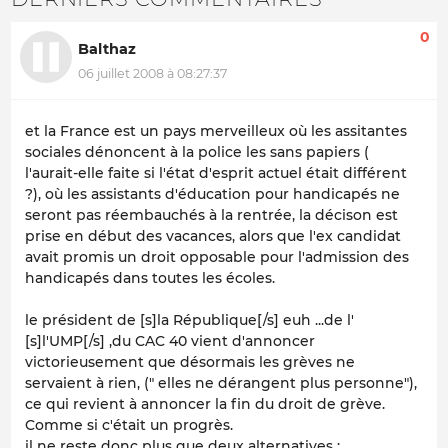
0
Balthaz
06 juillet 2008 à 08:27:37
et la France est un pays merveilleux où les assitantes
sociales dénoncent à la police les sans papiers (
l'aurait-elle faite si l'état d'esprit actuel était différent
?), où les assistants d'éducation pour handicapés ne
seront pas réembauchés à la rentrée, la décison est
prise en début des vacances, alors que l'ex candidat
avait promis un droit opposable pour l'admission des
handicapés dans toutes les écoles.
le président de [s]la République[/s] euh ...de l'
[s]l'UMP[/s] ,du CAC 40 vient d'annoncer
victorieusement que désormais les grèves ne
servaient à rien, (" elles ne dérangent plus personne"),
ce qui revient à annoncer la fin du droit de grève.
Comme si c'était un progrès.
il ne reste donc plus que deux alternatives :