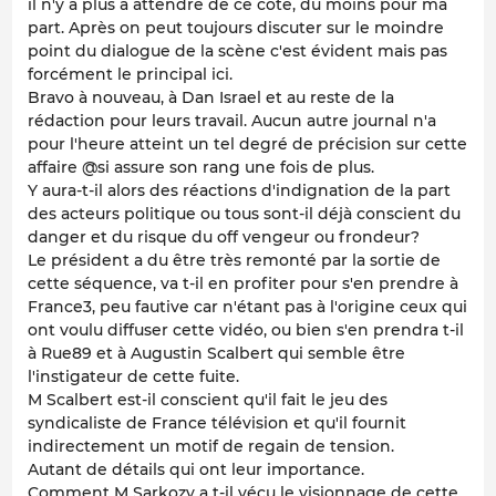
il n'y a plus à attendre de ce côté, du moins pour ma
part. Après on peut toujours discuter sur le moindre
point du dialogue de la scène c'est évident mais pas
forcément le principal ici.
Bravo à nouveau, à Dan Israel et au reste de la
rédaction pour leurs travail. Aucun autre journal n'a
pour l'heure atteint un tel degré de précision sur cette
affaire @si assure son rang une fois de plus.
Y aura-t-il alors des réactions d'indignation de la part
des acteurs politique ou tous sont-il déjà conscient du
danger et du risque du off vengeur ou frondeur?
Le président a du être très remonté par la sortie de
cette séquence, va t-il en profiter pour s'en prendre à
France3, peu fautive car n'étant pas à l'origine ceux qui
ont voulu diffuser cette vidéo, ou bien s'en prendra t-il
à Rue89 et à Augustin Scalbert qui semble être
l'instigateur de cette fuite.
M Scalbert est-il conscient qu'il fait le jeu des
syndicaliste de France télévision et qu'il fournit
indirectement un motif de regain de tension.
Autant de détails qui ont leur importance.
Comment M Sarkozy a t-il vécu le visionnage de cette