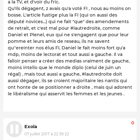
a la TV, et d'voir du fric.
Qu'ils dégagent, z avais qu'a voté FI , nous au moins on
bosse. L'article fustige plus la FI (qui on aussi des
député novices...) qui ne fait "que" des amendements
de retrait, et c'est mal pour #lautredroite, comme
Daniel et Plenel, eux qui ne s'engagent que pour leur
pomme et leurs amis de reseau, ils ne savent
qu''ereinter nos élus FI, Daniel le fait moins fort qu'a
mdp, moins de lectorat et tout aussi a gauche. Il va
falloir penser a créer des medias vraiment de gauche,
moins intello que le monde diplo (celui de juin un
régal) , mais tout aussi a gauche, #lautredroite doit
aussi dégager, ils se croient majoritaire les nantis qui
ont honte de se positionner a droite , mais qui adorent
le libéralisme qui asservit les femmes et les jeunes .
0
Exola
07 juillet 2017 à 22:39:22