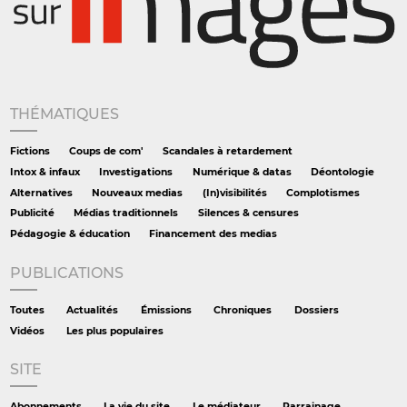
THÉMATIQUES
Fictions
Coups de com'
Scandales à retardement
Intox & infaux
Investigations
Numérique & datas
Déontologie
Alternatives
Nouveaux medias
(In)visibilités
Complotismes
Publicité
Médias traditionnels
Silences & censures
Pédagogie & éducation
Financement des medias
PUBLICATIONS
Toutes
Actualités
Émissions
Chroniques
Dossiers
Vidéos
Les plus populaires
SITE
Abonnements
La vie du site
Le médiateur
Parrainage