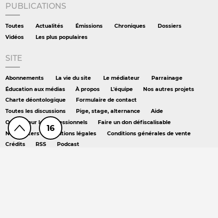
PUBLICATIONS
Toutes
Actualités
Émissions
Chroniques
Dossiers
Vidéos
Les plus populaires
SITE
Abonnements
La vie du site
Le médiateur
Parrainage
Éducation aux médias
À propos
L'équipe
Nos autres projets
Charte déontologique
Formulaire de contact
Toutes les discussions
Pige, stage, alternance
Aide
Offres pour les professionnels
Faire un don défiscalisable
16
Newsletters
Mentions légales
Conditions générales de vente
Crédits
RSS
Podcast
AILLEURS
Hors série
DS chez Libé