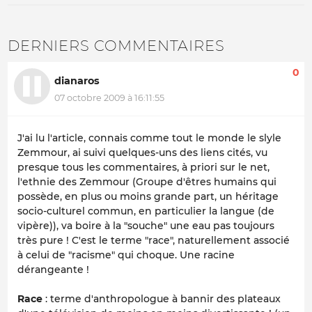
DERNIERS COMMENTAIRES
0
dianaros
07 octobre 2009 à 16:11:55
J'ai lu l'article, connais comme tout le monde le slyle
Zemmour, ai suivi quelques-uns des liens cités, vu
presque tous les commentaires, à priori sur le net,
l'ethnie des Zemmour (
Groupe d'êtres humains qui
possède, en plus ou moins grande part, un héritage
socio-culturel commun, en particulier la langue
(de
vipère)), va boire à la "souche" une eau pas toujours
très pure ! C'est le terme "race", naturellement associé
à celui de "racisme" qui choque. Une racine
dérangeante !
Race
: terme d'anthropologue à bannir des plateaux