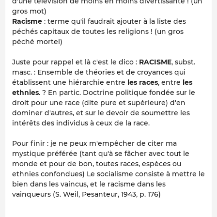
d'une télévision de moins en moins divertissante ! (un
gros mot)
Racisme
: terme qu'il faudrait ajouter à la liste des
péchés capitaux de toutes les religions ! (un gros
péché mortel)
Juste pour rappel et là c'est le dico :
RACISME
, subst.
masc. : Ensemble de théories et de croyances qui
établissent une hiérarchie entre
les races
, entre
les
ethnies
. ? En partic. Doctrine politique fondée sur le
droit pour une race (dite pure et supérieure) d'en
dominer d'autres, et sur le devoir de soumettre les
intérêts des individus à ceux de la race.
Pour finir : je ne peux m'empêcher de citer ma
mystique préférée (tant qu'à se fâcher avec tout le
monde et pour de bon, toutes races, espèces ou
ethnies confondues)
Le socialisme consiste à mettre le
bien dans les vaincus, et le racisme dans les
vainqueurs
(S. Weil, Pesanteur, 1943, p. 176)