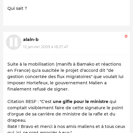
Qui sait ?
0
alain-b
12 janvier 2009 à 18:27:47
Suite à la mobilisation (manifs à Bamako et réactions
en France) qu'a suscitée le projet d'accord dit "de
gestion concertée des flux migratoires" que voulait lui
imposer Hortefeux, le gouvernement Malien a
finalement refusé de signer.
Citation RESF : "C'est
une gifle pour le ministre
qui
comptait visiblement faire de cette signature le point
d'orgue de sa carrière de ministre de la rafle et du
drapeau.
Raté ! Bravo et merci à nos amis maliens et à tous ceux
qui, ici, se sont associés à eux."