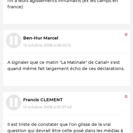
fin à leurs agissements inhumains (ex les camps en
france)
0
Ben-Hur Marcel
15 octobre 2008 à 06:03:15
A signaler que ce matin "La Matinale" de Canal+ s'est
quand même fait largement écho de ces déclarations.
0
Francis CLEMENT
12 octobre 2008 à 00:57:43
Il est triste de constater que l'on glisse de la vrai
question qui devrait être celle posé dans les médias à