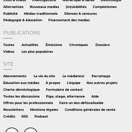
Intox & infaux
Investigations
Numérique & datas
Déontologie
Alternatives
Nouveaux medias
(In)visibilités
Complotismes
Publicité
Médias traditionnels
Silences & censures
Pédagogie & éducation
Financement des medias
PUBLICATIONS
Toutes
Actualités
Émissions
Chroniques
Dossiers
Vidéos
Les plus populaires
SITE
Abonnements
La vie du site
Le médiateur
Parrainage
Éducation aux médias
À propos
L'équipe
Nos autres projets
Charte déontologique
Formulaire de contact
Toutes les discussions
Pige, stage, alternance
Aide
Offres pour les professionnels
Faire un don défiscalisable
Newsletters
Mentions légales
Conditions générales de vente
Crédits
RSS
Podcast