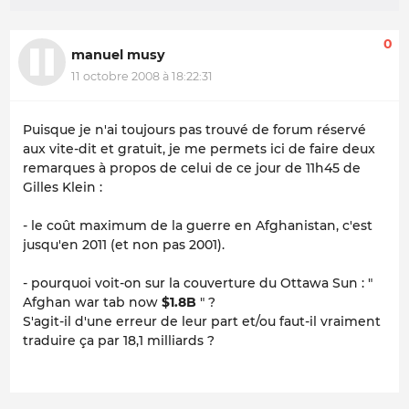
0
manuel musy
11 octobre 2008 à 18:22:31
Puisque je n'ai toujours pas trouvé de forum réservé
aux
vite-dit et gratuit
, je me permets ici de faire deux
remarques à propos de celui de ce jour de 11h45 de
Gilles Klein :
- le coût maximum de la guerre en Afghanistan, c'est
jusqu'en 2011 (et non pas 2001).
- pourquoi voit-on sur la couverture du Ottawa Sun : "
Afghan war tab now
$1.8B
" ?
S'agit-il d'une erreur de leur part et/ou faut-il vraiment
traduire ça par 18,1 milliards ?