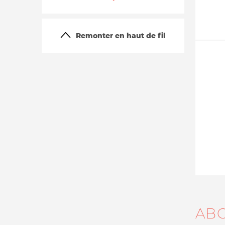
Remonter en haut de fil
La vie du site
AB