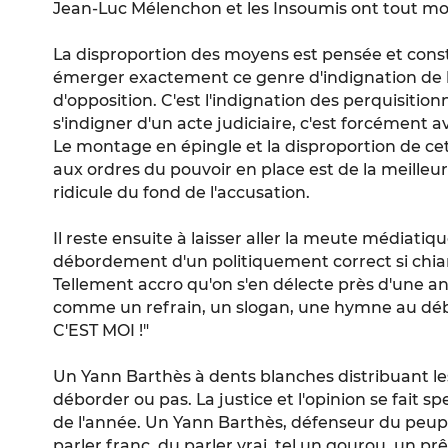
Jean-Luc Mélenchon et les Insoumis ont tout mon
La disproportion des moyens est pensée et const
émerger exactement ce genre d'indignation de la
d'opposition. C'est l'indignation des perquisitio
s'indigner d'un acte judiciaire, c'est forcément avo
Le montage en épingle et la disproportion de c
aux ordres du pouvoir en place est de la meilleure
ridicule du fond de l'accusation.
Il reste ensuite à laisser aller la meute médiatiq
débordement d'un politiquement correct si chian
Tellement accro qu'on s'en délecte près d'une an
comme un refrain, un slogan, une hymne au d
C'EST MOI !"
Un Yann Barthès à dents blanches distribuant le
déborder ou pas. La justice et l'opinion se fait sp
de l'année. Un Yann Barthès, défenseur du peuple
parler franc, du parler vrai, tel un gourou, un pr