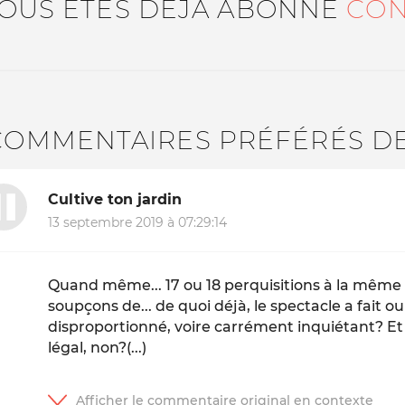
VOUS ÊTES DÉJÀ ABONNÉ
CON
COMMENTAIRES PRÉFÉRÉS D
Cultive ton jardin
13 septembre 2019 à 07:29:14
Quand même... 17 ou 18 perquisitions à la même 
soupçons de... de quoi déjà, le spectacle a fait oub
disproportionné, voire carrément inquiétant? Et 
légal, non?(...)