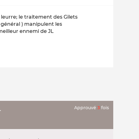
leurre; le traitement des Gilets
 général ) manipulent les
meilleur ennemi de JL
Approuvé
3
fois
r