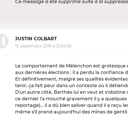
Ce message a été supprimé suite à la suppress
JUSTIN COLBART
15 septembre 2019 à 21:34:59
Le comportement de Mélenchon est grotesque et 
aux dernières élections : il a perdu la confianc
Et définitivement, malgré ses qualités évidentes 
tenir, ça fait peur dans un contexte où il détiendr
D'un autre côté, Barthès lui en veut et s'obsti
ce dernier l'a mouché gravement il y a quelques a
reportage)… Il a dû bien saliver quand il a reçu l
même s'il prend aujourd'hui des mines de gentil