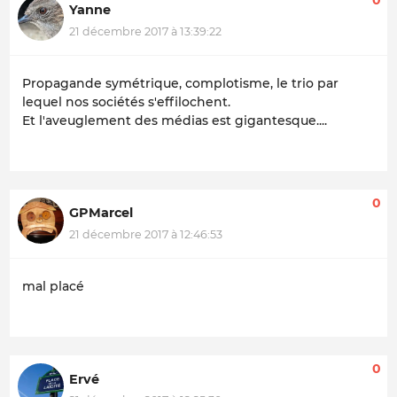
Yanne
21 décembre 2017 à 13:39:22
Propagande symétrique, complotisme, le trio par
lequel nos sociétés s'effilochent.
Et l'aveuglement des médias est gigantesque....
0
GPMarcel
21 décembre 2017 à 12:46:53
mal placé
0
Ervé