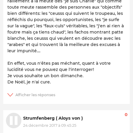
ralliement à la meute des "je suis Charlie" qui comme
toute meute rassemble des personnes aux "objectifs"
bien différents: les "ceusss qui suivent le troupeau, les
réfléchis du pourquoi, les opportunistes, les "je surfe
sur la vague", les "faux-culs" véritables, les "j'en ai rien à
foutre mais ça tiens chaud", les fachos montrant patte
blanche, les ceusss qui veulent en découdre avec les
"arabes" et qui trouvent là la meilleure des excuses à
leur impunité....
En effet, vous n'êtes pas méchant, quant à votre
lucidité vous ne pouvez que l'interroger!
Je vous souhaite un bon dimanche.
De Noël, je n'ai cure.
0
Strumfenberg ( Aloys von )
24 décembre 2017 à 09:45:25