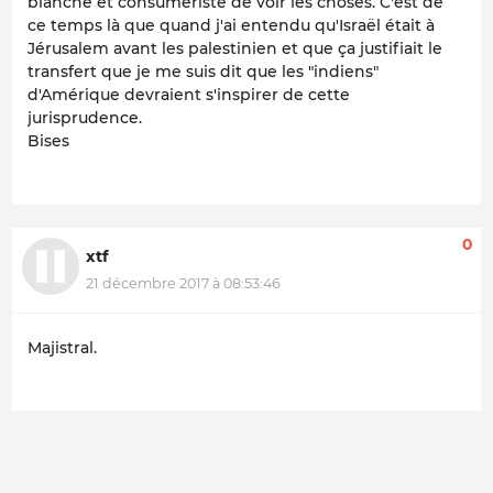
blanche et consumériste de voir les choses. C'est de
ce temps là que quand j'ai entendu qu'Israël était à
Jérusalem avant les palestinien et que ça justifiait le
transfert que je me suis dit que les "indiens"
d'Amérique devraient s'inspirer de cette
jurisprudence.
Bises
0
xtf
21 décembre 2017 à 08:53:46
Majistral.