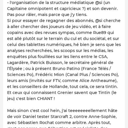
- l'organisation de la structure médiatique @si (un
Capitaine omnipotent et capricieux ?) et son devenir.
Pas pour râler, mais parce que j'y tiens.
Si pour essayer de regagner des abonnés, @si cherche
à aller chercher des joueurs de jeu vidéo, et à faire
copains avec des revues sympas, comme Rue89 qui
est allé plutôt sur le terrain du cul et du sociétal, et sur
celui des tablettes numériques, hé bien je sens que les
analyses recherchées, les scoops sur les médias, les
enquêtes plus fouillées sur les liens entre le CSA,
Lagardère, Patrick Buisson, le secrétaire général de
l’Élysée ; ou à présent Bruno Patino (France Télés /
Sciences Po), Frédéric Mion (Canal Plus / Sciences Po),
leurs amis (invités sur FTV, comme Alice Antheaume),
et les conseillers de Hollande, tout cela, ce sera tintin.
Et ceux qui connaissent Grenier savent que Tintin (le
jeu) c'est bien CHIANT !
Mais sinon c'est cool hein, j'ai teeeeeeeellement hâte
de voir Daniel tester Starcraft 2, contre Anne-Sophie,
avec Sébastien Rochat comme arbitre. Après tout,