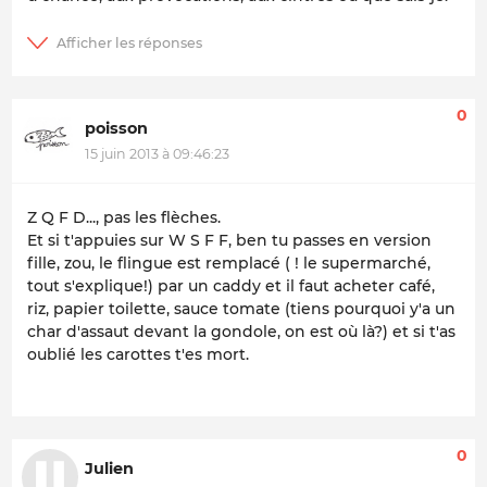
0
poisson
15 juin 2013 à 09:46:23
Z Q F D..., pas les flèches.
Et si t'appuies sur W S F F, ben tu passes en version
fille, zou, le flingue est remplacé ( ! le supermarché,
tout s'explique!) par un caddy et il faut acheter café,
riz, papier toilette, sauce tomate (tiens pourquoi y'a un
char d'assaut devant la gondole, on est où là?) et si t'as
oublié les carottes t'es mort.
0
Julien