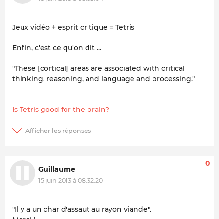
Jeux vidéo + esprit critique = Tetris
Enfin, c'est ce qu'on dit ...
"These [cortical] areas are associated with critical
thinking, reasoning, and language and processing."
Is Tetris good for the brain?
0
Guillaume
15 juin 2013 à 08:32:20
"Il y a un char d'assaut au rayon viande".