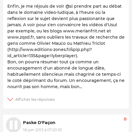
Enfin, je me réjouis de voir @si prendre part au débat
dans le domaine video-ludique, à l'heure où la
reflexion sur le sujet devient plus passionante que
jamais. A voir pour s'en convaincre les vidéos d'Usul
par exemple, ou les blogs www.merlanfrit.net et
www.zqsd.fr, sans oubliers les travaux de recherche de
gens comme Olivier Mauco ou Mathieu Triclot
(http://www.editions-zones.fr/spip.php?
id_article=135&page=lyberplayer).
Bon, on pourra résumer tout ça comme un
encouragement d'un abonné de longue dâte,
habituellement silencieux mais chagriné ce temps-ci
le coté déprimant du forum. Un encouragement, ça ne
nourrit pas son homme, mais bon...
0
Paske D'Façon
18 juin 2013 à 07:20:55