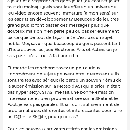
à jouer et à regarder des gens jouer (ou écouter jouer
tout du moins). Quels sont les effets d'un univers du
jeu video encore souvent immature (à mon sens) sur
les esprits en développement? Beaucoup de jeu très
grand public font passer des messages plus que
douteux mais on n'en parle peu ou pas sérieusement
parce que de tout de façon le JV c'est pas un sujet
noble. Moi, savoir que beaucoup de gens passent tant
d'heures avec les jeux Electronic Arts et Activision je
sais pas si c'est tout à fait annodin.
Et merde les ronchons soyez un peu curieux.
Enormément de sujets peuvent être intéressant si ils
sont traités avec sérieux (je garde un souvenir ému de
la super émission sur la Meteo d'ASI qui a priori n'était
pas hyper sexy). Si ASI me fait une bonne émission
intéressante et bien problématisée sur le Skate et le
Foot, je vais pas gueuler. Et si ils ont suffisemment de
problématiques différentes et intéressantes pour faire
un D@ns le Sk@te, pourquoi pas?
Pour les nouveaux arrivants attirés par les émissions