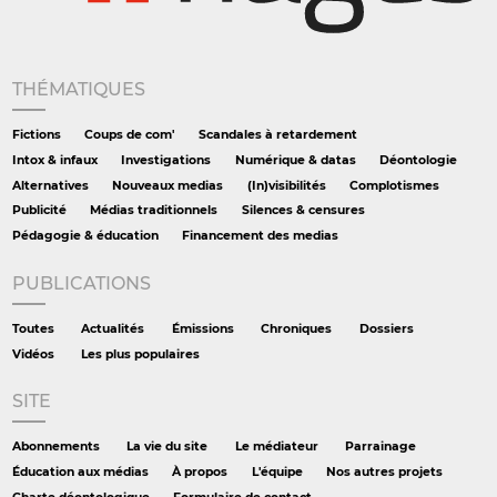
THÉMATIQUES
Fictions
Coups de com'
Scandales à retardement
Intox & infaux
Investigations
Numérique & datas
Déontologie
Alternatives
Nouveaux medias
(In)visibilités
Complotismes
Publicité
Médias traditionnels
Silences & censures
Pédagogie & éducation
Financement des medias
PUBLICATIONS
Toutes
Actualités
Émissions
Chroniques
Dossiers
Vidéos
Les plus populaires
SITE
Abonnements
La vie du site
Le médiateur
Parrainage
Éducation aux médias
À propos
L'équipe
Nos autres projets