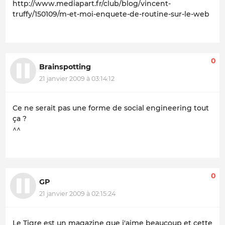
http://www.mediapart.fr/club/blog/vincent-
truffy/150109/m-et-moi-enquete-de-routine-sur-le-web
0
Brainspotting
21 janvier 2009 à 03:14:12
Ce ne serait pas une forme de social engineering tout
ça ?
^^
0
GP
21 janvier 2009 à 02:15:24
Le Tigre
est un magazine que j'aime beaucoup et cette