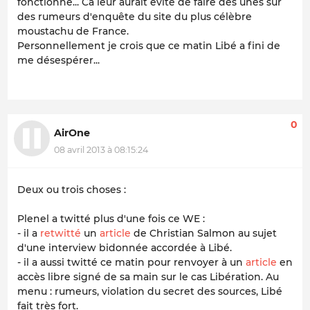
fonctionné... Ca leur aurait évité de faire des unes sur
des rumeurs d'enquête du site du plus célèbre
moustachu de France.
Personnellement je crois que ce matin Libé a fini de
me désespérer...
0
AirOne
08 avril 2013 à 08:15:24
Deux ou trois choses :
Plenel a twitté plus d'une fois ce WE :
- il a
retwitté
un
article
de Christian Salmon au sujet
d'une interview bidonnée accordée à Libé.
- il a aussi twitté ce matin pour renvoyer à un
article
en
accès libre signé de sa main sur le cas Libération. Au
menu : rumeurs, violation du secret des sources, Libé
fait très fort.