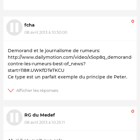
0
fcha
08 avril 2013 à 10:50:00
Demorand et le journalisme de rumeurs:
http://www.dailymotion.com/video/x5op8q_demorand-
contre-les-rumeurs-best-of_news?
start=118#.UWKfDTeTKCU
Ce type est un parfait exemple du principe de Peter.
0
RG du Medef
08 avril 2013 à 10:25:11