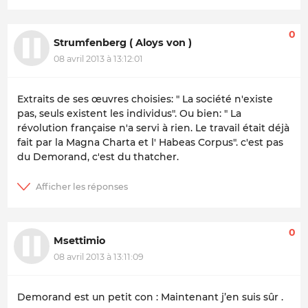
0
Strumfenberg ( Aloys von )
08 avril 2013 à 13:12:01
Extraits de ses œuvres choisies: " La société n'existe
pas, seuls existent les individus". Ou bien: " La
révolution française n'a servi à rien. Le travail était déjà
fait par la Magna Charta et l' Habeas Corpus".
c'est pas
du Demorand, c'est du thatcher.
0
Msettimio
08 avril 2013 à 13:11:09
Demorand est un petit con : Maintenant j’en suis sûr .