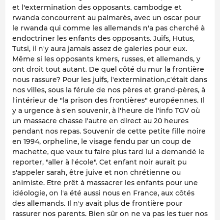
et l'extermination des opposants. cambodge et
rwanda concourrent au palmarès, avec un oscar pour
le rwanda qui comme les allemands n'a pas cherché à
endoctriner les enfants des opposants. Juifs, Hutus,
Tutsi, il n'y aura jamais assez de galeries pour eux.
Même si les opposants kmers, russes, et allemands, y
ont droit tout autant. De quel côté du mur la frontière
nous rassure? Pour les juifs, l'extermination,c'était dans
nos villes, sous la férule de nos pères et grand-pères, à
l'intérieur de "la prison des frontières" européennes. Il
y a urgence à s'en souvenir, à l'heure de l'info TGV où
un massacre chasse l'autre en direct au 20 heures
pendant nos repas. Souvenir de cette petite fille noire
en 1994, orpheline, le visage fendu par un coup de
machette, que veux tu faire plus tard lui a demandé le
reporter, "aller à l'école". Cet enfant noir aurait pu
s'appeler sarah, être juive et non chrétienne ou
animiste. Etre prêt à massacrer les enfants pour une
idéologie, on l'a été aussi nous en France, aux côtés
des allemands. Il n'y avait plus de frontière pour
rassurer nos parents. Bien sûr on ne va pas les tuer nos