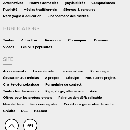
Alternatives
Nouveaux medias
(In)visibilités
Complotismes
Publicité
Médias traditionnels
Silences & censures
Pédagogie & éducation
Financement des medias
PUBLICATIONS
Toutes
Actualités
Émissions
Chroniques
Dossiers
Vidéos
Les plus populaires
SITE
Abonnements
La vie du site
Le médiateur
Parrainage
Éducation aux médias
À propos
L'équipe
Nos autres projets
Charte déontologique
Formulaire de contact
Toutes les discussions
Pige, stage, alternance
Aide
Offres pour les professionnels
Faire un don défiscalisable
Newsletters
Mentions légales
Conditions générales de vente
Crédits
RSS
Podcast
69