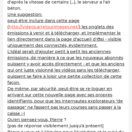
d'après la vitesse de certains (...), le serveur a l'air
béton.
Une suggestion:
peut-être inclure dans cette page
(
http://videos.arretsurimages.net/
) les onglets des
émissions à venir et à télécharger, et implémenter le
lien directement dans la page d'accueil d'@si - visible
uniquement des connectés, évidemment.
L'idéal serait d'ajouter petit à petit les anciennes
émissions, de manière à ce que les nouveaux abonnés
puissent y avoir accès directement - et que les anciens
qui ont juste visionné les vidéos sans les télécharger,
puissent se faire à loisir une petite collection de cette
façon.
De même, par sécurité, peut-être se re-loguer en
arrivant sur cette nouvelle page avec ses propres
identifiants, pour que les internautes explorateurs "de
passage" ne fassent pas leurs courses sans passer à la
caisse :-)
Qu'en pensez-vous, Pierre
?
[pas de réponse visiblement jusqu'à présent]
Bravo à vous et à l'équipe pour l'évolution et le suivi du