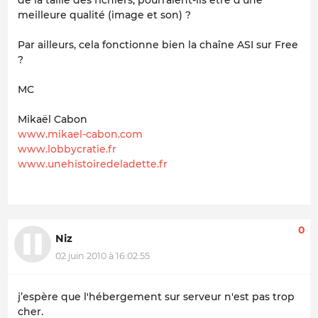
de la taille des fichiers, pourraient-ils être d'une
meilleure qualité (image et son) ?
Par ailleurs, cela fonctionne bien la chaîne ASI sur Free
?
MC
Mikaël Cabon
www.mikael-cabon.com
www.lobbycratie.fr
www.unehistoiredeladette.fr
0
Niz
02 juin 2010 à 16:02:55
j’espère que l'hébergement sur serveur n'est pas trop
cher.