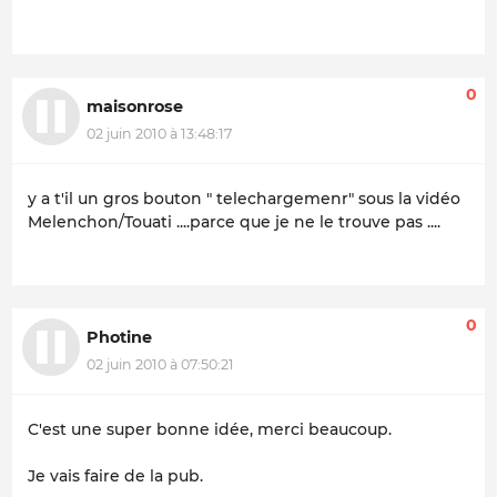
0
maisonrose
02 juin 2010 à 13:48:17
y a t'il un gros bouton " telechargemenr" sous la vidéo
Melenchon/Touati ....parce que je ne le trouve pas ....
0
Photine
02 juin 2010 à 07:50:21
C'est une super bonne idée, merci beaucoup.
Je vais faire de la pub.