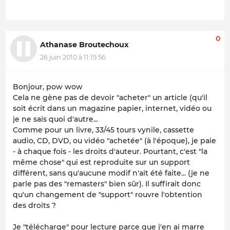
0
Athanase Broutechoux
26 juin 2010 à 11:15:56
Bonjour, pow wow
Cela ne gène pas de devoir "acheter" un article (qu'il
soit écrit dans un magazine papier, internet, vidéo ou
je ne sais quoi d'autre...
Comme pour un livre, 33/45 tours vynile, cassette
audio, CD, DVD, ou vidéo "achetée" (à l'époque), je paie
- à chaque fois - les droits d'auteur. Pourtant, c'est "la
même chose" qui est reproduite sur un support
différent, sans qu'aucune modif n'ait été faite... (je ne
parle pas des "remasters" bien sûr). Il suffirait donc
qu'un changement de "support" rouvre l'obtention
des droits ?
Je "télécharge" pour lecture parce que j'en ai marre