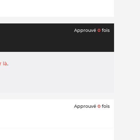
Approuvé
0
fois
r là
.
Approuvé
0
fois