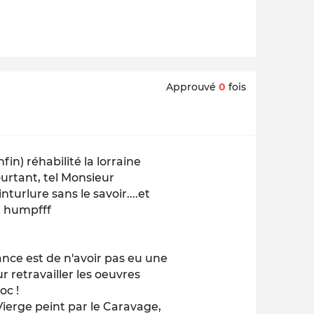
Approuvé
0
fois
fin) réhabilité la lorraine
urtant, tel Monsieur
turlure sans le savoir....et
et humpfff
ance est de n'avoir pas eu une
r retravailler les oeuvres
oc !
 Vierge peint par le Caravage,