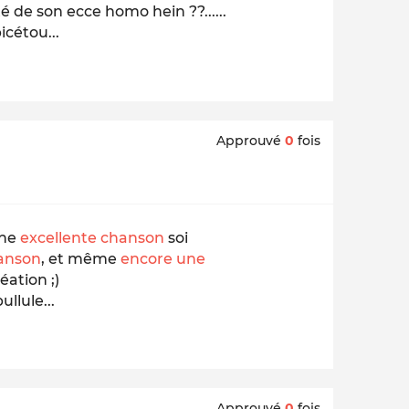
 de son ecce homo hein ??......
icétou...
Approuvé
0
fois
une
excellente chanson
soi
hanson
, et même
encore une
éation ;)
llule...
Approuvé
0
fois