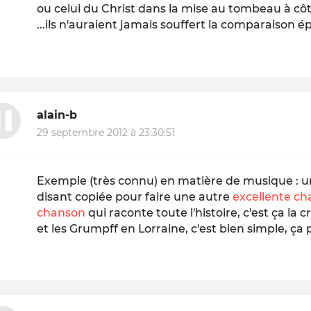
ou celui du Christ dans la mise au tombeau à côté
...ils n'auraient jamais souffert la comparaison ép
alain-b
29 septembre 2012 à 23:30:51
Exemple
(très connu)
en matière de musique : 
disant copiée pour faire une autre
excellente c
chanson
qui raconte toute l'histoire, c'est ça la cr
et les Grumpff en Lorraine, c'est bien simple, ça pu