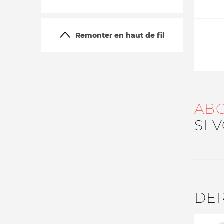
Remonter en haut de fil
AB
La vie du site
SI 
DE