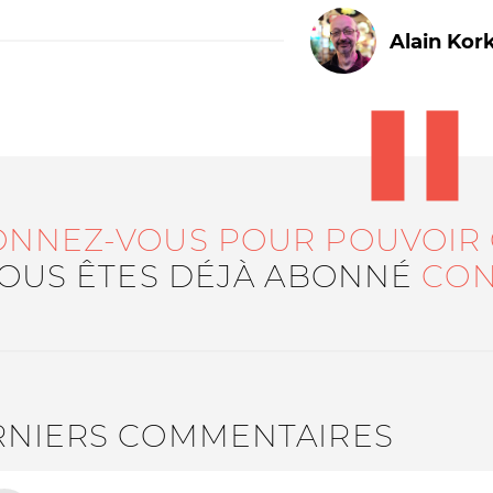
Alain Kor
ONNEZ-VOUS POUR POUVOIR
Le médiateur
L'équipe
VOUS ÊTES DÉJÀ ABONNÉ
CON
RNIERS COMMENTAIRES