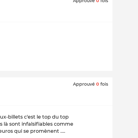
Approuvé
0
fois
Approuvé
0
fois
ux-billets c'est le top du top
s là sont infalsifiables comme
 euros qui se promènent ....