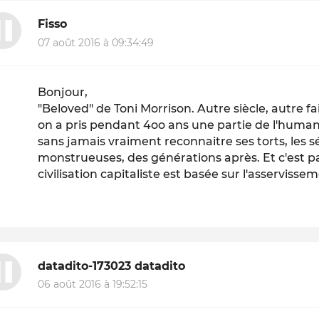
Fisso
07 août 2016 à 09:34:49
Bonjour,
"Beloved" de Toni Morrison. Autre siècle, autre 
on a pris pendant 4oo ans une partie de l'hum
sans jamais vraiment reconnaitre ses torts, les 
monstrueuses, des générations après. Et c'est p
civilisation capitaliste est basée sur l'asserviss
datadito-173023 datadito
06 août 2016 à 19:52:15