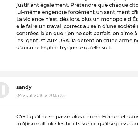
justifiant également. Prétendre que chaque cito
lui-même engendre forcément un sentiment d'in
La violence n'est, dès lors, plus un monopole d’
elle faire un travail correct au sein d'une sociét
contrées, bien que rien ne soit parfait, on aime 
les "gentils". Aux USA, la détention d'une arme ne
d'aucune légitimité, quelle qu'elle soit.
sandy
04 août 2016 à 20:15:25
C'est qu'il ne se passe plus rien en France et da
qu'@si multiplie les billets sur ce qu'il se passe a