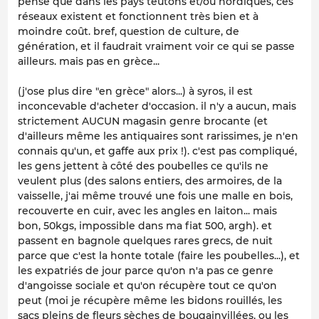
pense que dans les pays teutons et/ou nordiques, ces
réseaux existent et fonctionnent très bien et à
moindre coût. bref, question de culture, de
génération, et il faudrait vraiment voir ce qui se passe
ailleurs. mais pas en grèce...
(j'ose plus dire "en grèce" alors...) à syros, il est
inconcevable d'acheter d'occasion. il n'y a aucun, mais
strictement AUCUN magasin genre brocante (et
d'ailleurs même les antiquaires sont rarissimes, je n'en
connais qu'un, et gaffe aux prix !). c'est pas compliqué,
les gens jettent à côté des poubelles ce qu'ils ne
veulent plus (des salons entiers, des armoires, de la
vaisselle, j'ai même trouvé une fois une malle en bois,
recouverte en cuir, avec les angles en laiton... mais
bon, 50kgs, impossible dans ma fiat 500, argh). et
passent en bagnole quelques rares grecs, de nuit
parce que c'est la honte totale (faire les poubelles...), et
les expatriés de jour parce qu'on n'a pas ce genre
d'angoisse sociale et qu'on récupère tout ce qu'on
peut (moi je récupère même les bidons rouillés, les
sacs pleins de fleurs sèches de bougainvillées, ou les