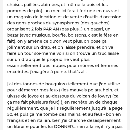
chaises paillées abimées, et même le bois et les
pommes de pin). un mec ici ferait fortune en ouvrant
un magasin de location et de vente d'outils d'occasion.
des gens proches du synaspismos (des gauchos)
organisent 2 fois PAR AN (pas plus...) un pazari, un
bazar (avec musique, bouffe, boissons, c'est la fête en
fait), on y amène ce qu'on veut plus, on pose ça
joliment sur un drap, et on laisse prendre. et on va
faire un tour soi-même voir si on trouve un truc laissé
sur un drap que le proprio ne veut plus.
essentiellement des nippes pour mômes et femmes
enceintes. j'exagère à peine. that's all.
j'ai des tonnes de bouquins (tellement que j'en utilise
pour démarrer mes feux) (les mauvais polars, hein, et
ulysse de joyce et au-dessous du volcan de lowry) (ça,
ça me fait plusieurs feux) (j'en rachète un de chaque
régulièrement, que je lis régulièrement jusqu'à la page
50, et puis ça me tombe des mains, et au feu) - bon en
français et en italien. ben j'ai cherché désespérément
un libraire pour les lui DONNER... rien à faire, il n'y a pas