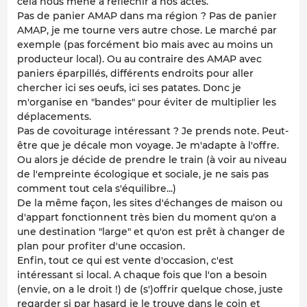
cela nous mène à réfléchir à nos actes.
Pas de panier AMAP dans ma région ? Pas de panier
AMAP, je me tourne vers autre chose. Le marché par
exemple (pas forcément bio mais avec au moins un
producteur local). Ou au contraire des AMAP avec
paniers éparpillés, différents endroits pour aller
chercher ici ses oeufs, ici ses patates. Donc je
m'organise en "bandes" pour éviter de multiplier les
déplacements.
Pas de covoiturage intéressant ? Je prends note. Peut-
être que je décale mon voyage. Je m'adapte à l'offre.
Ou alors je décide de prendre le train (à voir au niveau
de l'empreinte écologique et sociale, je ne sais pas
comment tout cela s'équilibre...)
De la même façon, les sites d'échanges de maison ou
d'appart fonctionnent très bien du moment qu'on a
une destination "large" et qu'on est prêt à changer de
plan pour profiter d'une occasion.
Enfin, tout ce qui est vente d'occasion, c'est
intéressant si local. A chaque fois que l'on a besoin
(envie, on a le droit !) de (s')offrir quelque chose, juste
regarder si par hasard je le trouve dans le coin et