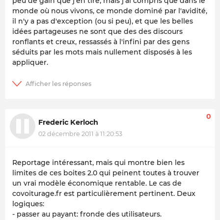
peu de gain que j'en tire, mais j'ai compris que dans le
monde où nous vivons, ce monde dominé par l'avidité,
il n'y a pas d'exception (ou si peu), et que les belles
idées partageuses ne sont que des des discours
ronflants et creux, ressassés à l'infini par des gens
séduits par les mots mais nullement disposés à les
appliquer.
0
Frederic Kerloch
02 décembre 2011 à 11:20:53
Reportage intéressant, mais qui montre bien les
limites de ces boites 2.0 qui peinent toutes à trouver
un vrai modèle économique rentable. Le cas de
covoiturage.fr est particulièrement pertinent. Deux
logiques:
- passer au payant: fronde des utilisateurs.