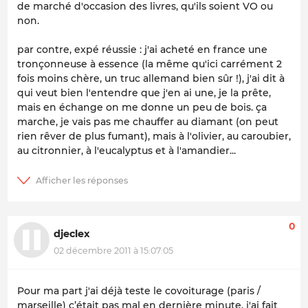
de marché d'occasion des livres, qu'ils soient VO ou
non.
par contre, expé réussie : j'ai acheté en france une
tronçonneuse à essence (la même qu'ici carrément 2
fois moins chère, un truc allemand bien sûr !), j'ai dit à
qui veut bien l'entendre que j'en ai une, je la prête,
mais en échange on me donne un peu de bois. ça
marche, je vais pas me chauffer au diamant (on peut
rien rêver de plus fumant), mais à l'olivier, au caroubier,
au citronnier, à l'eucalyptus et à l'amandier...
0
djeclex
02 décembre 2011 à 15:07:05
Pour ma part j'ai déjà teste le covoiturage (paris /
marseille) c’était pas mal en dernière minute, j'ai fait