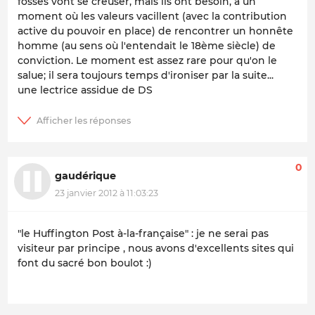
fossés vont se creuser, mais ils ont besoin, à un
moment où les valeurs vacillent (avec la contribution
active du pouvoir en place) de rencontrer un honnête
homme (au sens où l'entendait le 18ème siècle) de
conviction. Le moment est assez rare pour qu'on le
salue; il sera toujours temps d'ironiser par la suite...
une lectrice assidue de DS
0
gaudérique
23 janvier 2012 à 11:03:23
"le Huffington Post à-la-française" : je ne serai pas
visiteur par principe , nous avons d'excellents sites qui
font du sacré bon boulot :)