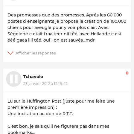
Des promesses que des promesses. Aprés les 60 000
postes d enseignants je propose la création de 100.000
chiens pour aveugle pour y voir plus clair. Avec
Ségolene c etait fraa teer nii téé ,avec Hollande c est
ééé gaaa liii téé. ouf ! on est sauvés...mdr
0
Tchavolo
23 janvier 2012 à 12:19:42
Lu sur le Huffington Post (juste pour me faire une
première impression) :
Une incitation au don de R.T.T.
C'est bon, je sais qu'il ne figurera pas dans mes
bookmarks...