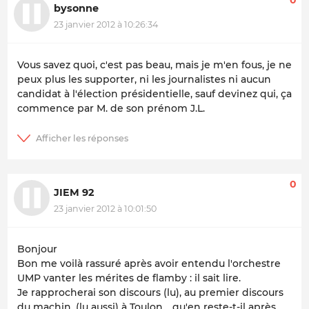
0
bysonne
23 janvier 2012 à 10:26:34
Vous savez quoi, c'est pas beau, mais je m'en fous, je ne
peux plus les supporter, ni les journalistes ni aucun
candidat à l'élection présidentielle, sauf devinez qui, ça
commence par M. de son prénom J.L.
0
JIEM 92
23 janvier 2012 à 10:01:50
Bonjour
Bon me voilà rassuré après avoir entendu l'orchestre
UMP vanter les mérites de flamby : il sait lire.
Je rapprocherai son discours (lu), au premier discours
du machin, (lu aussi) à Toulon… qu'en reste-t-il après