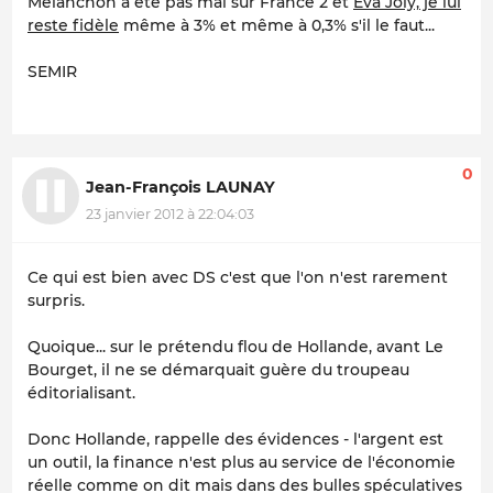
Mélanchon a été pas mal sur France 2 et
Eva Joly, je lui
reste fidèle
même à 3% et même à 0,3% s'il le faut...
SEMIR
0
Jean-François LAUNAY
23 janvier 2012 à 22:04:03
Ce qui est bien avec DS c'est que l'on n'est rarement
surpris.
Quoique... sur le prétendu flou de Hollande, avant Le
Bourget, il ne se démarquait guère du troupeau
éditorialisant.
Donc Hollande, rappelle des évidences - l'argent est
un outil, la finance n'est plus au service de l'économie
réelle comme on dit mais dans des bulles spéculatives