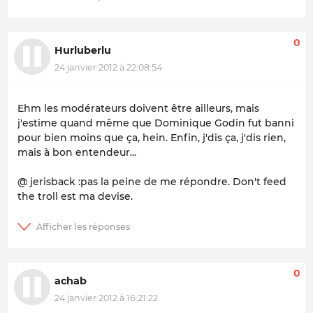
0
Hurluberlu
24 janvier 2012 à 22:08:54
Ehm les modérateurs doivent être ailleurs, mais
j'estime quand même que Dominique Godin fut banni
pour bien moins que ça, hein. Enfin, j'dis ça, j'dis rien,
mais à bon entendeur...
@ jerisback :pas la peine de me répondre.
Don't feed
the troll
est ma devise.
0
achab
24 janvier 2012 à 16:21:22