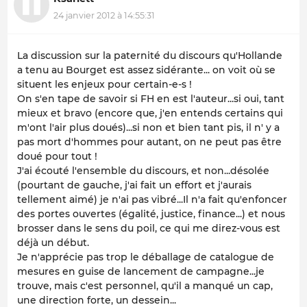
24 janvier 2012 à 14:55:31
La discussion sur la paternité du discours qu'Hollande
a tenu au Bourget est assez sidérante... on voit où se
situent les enjeux pour certain-e-s !
On s'en tape de savoir si FH en est l'auteur...si oui, tant
mieux et bravo (encore que, j'en entends certains qui
m'ont l'air plus doués)...si non et bien tant pis, il n' y a
pas mort d'hommes pour autant, on ne peut pas être
doué pour tout !
J'ai écouté l'ensemble du discours, et non...désolée
(pourtant de gauche, j'ai fait un effort et j'aurais
tellement aimé) je n'ai pas vibré...Il n'a fait qu'enfoncer
des portes ouvertes (égalité, justice, finance...) et nous
brosser dans le sens du poil, ce qui me direz-vous est
déjà un début.
Je n'apprécie pas trop le déballage de catalogue de
mesures en guise de lancement de campagne...je
trouve, mais c'est personnel, qu'il a manqué un cap,
une direction forte, un dessein...