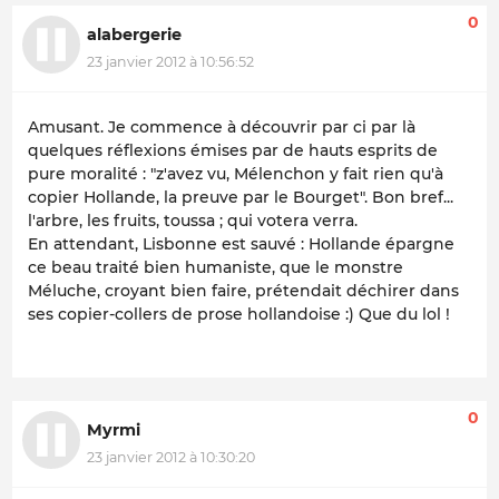
0
alabergerie
23 janvier 2012 à 10:56:52
Amusant. Je commence à découvrir par ci par là
quelques réflexions émises par de hauts esprits de
pure moralité : "z'avez vu, Mélenchon y fait rien qu'à
copier Hollande, la preuve par le Bourget". Bon bref...
l'arbre, les fruits, toussa ; qui votera verra.
En attendant, Lisbonne est sauvé : Hollande épargne
ce beau traité bien humaniste, que le monstre
Méluche, croyant bien faire, prétendait déchirer dans
ses copier-collers de prose hollandoise :) Que du lol !
0
Myrmi
23 janvier 2012 à 10:30:20