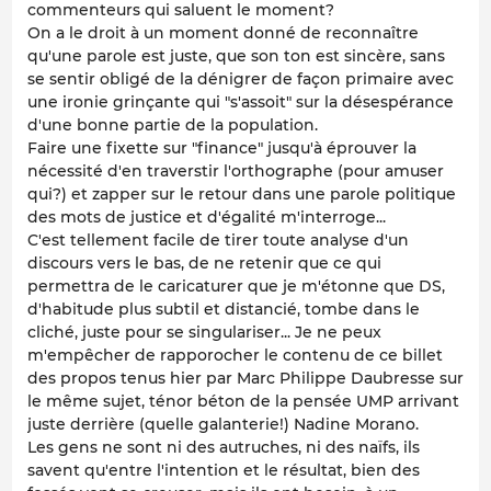
commenteurs qui saluent le moment?
On a le droit à un moment donné de reconnaître
qu'une parole est juste, que son ton est sincère, sans
se sentir obligé de la dénigrer de façon primaire avec
une ironie grinçante qui "s'assoit" sur la désespérance
d'une bonne partie de la population.
Faire une fixette sur "finance" jusqu'à éprouver la
nécessité d'en traverstir l'orthographe (pour amuser
qui?) et zapper sur le retour dans une parole politique
des mots de justice et d'égalité m'interroge...
C'est tellement facile de tirer toute analyse d'un
discours vers le bas, de ne retenir que ce qui
permettra de le caricaturer que je m'étonne que DS,
d'habitude plus subtil et distancié, tombe dans le
cliché, juste pour se singulariser... Je ne peux
m'empêcher de rapporocher le contenu de ce billet
des propos tenus hier par Marc Philippe Daubresse sur
le même sujet, ténor béton de la pensée UMP arrivant
juste derrière (quelle galanterie!) Nadine Morano.
Les gens ne sont ni des autruches, ni des naïfs, ils
savent qu'entre l'intention et le résultat, bien des