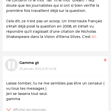
ne contenir ni le mot "fail" ni le mot "dream"? Nul
doute que les journalistes qui si ont si bien vérifié la
première fois travaillent déjà sur la question.
Cela dit, ce n'est pas un scoop. Un internaute français
s'était déjà posé la question en 2008, et s'était vu
répondre qu'il s'agissait d'une citation de Nicholas
Shakespeare dans la Vision d'Elena Silves. C'est
ici .
0
Gamma gt
25 janvier 2012 à 01:14:03
Laisse tomber, tu ne me sembles pas être un censeur
(
vu tous tes messages )
jeri se lassera tout seul.
gamma