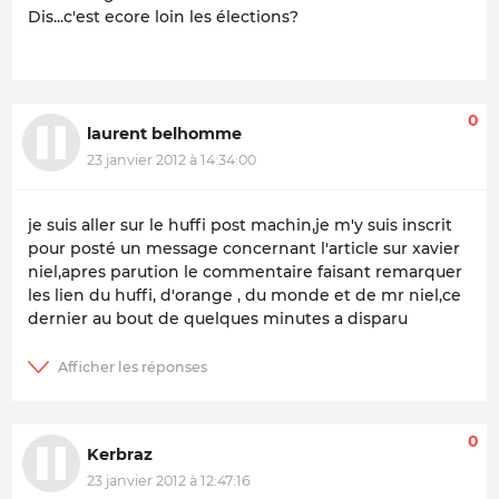
Dis...c'est ecore loin les élections?
0
laurent belhomme
23 janvier 2012 à 14:34:00
je suis aller sur le huffi post machin,je m'y suis inscrit
pour posté un message concernant l'article sur xavier
niel,apres parution le commentaire faisant remarquer
les lien du huffi, d'orange , du monde et de mr niel,ce
dernier au bout de quelques minutes a disparu
0
Kerbraz
23 janvier 2012 à 12:47:16