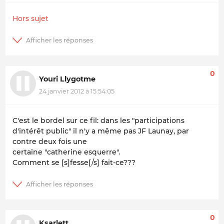
Hors sujet
0
Youri Llygotme
24 janvier 2012 à 15:54:05
C'est le bordel sur ce fil: dans les "participations
d'intérêt public" il n'y a même pas JF Launay, par
contre deux fois une
certaine "catherine esquerre".
Comment se [s]fesse[/s] fait-ce???
0
Ksarlett