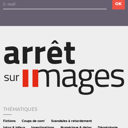
THÉMATIQUES
Fictions
Coups de com'
Scandales à retardement
Intox & infaux
Investigations
Numérique & datas
Déontologie