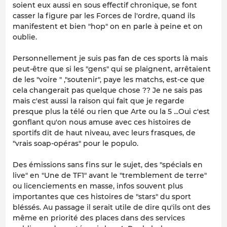
soient eux aussi en sous effectif chronique, se font
casser la figure par les Forces de l'ordre, quand ils
manifestent et bien "hop" on en parle à peine et on
oublie.
Personnellement je suis pas fan de ces sports là mais
peut-être que si les "gens" qui se plaignent, arrêtaient
de les "voire " ,"soutenir", paye les matchs, est-ce que
cela changerait pas quelque chose ?? Je ne sais pas
mais c'est aussi la raison qui fait que je regarde
presque plus la télé ou rien que Arte ou la 5 ...Oui c'est
gonflant qu'on nous amuse avec ces histoires de
sportifs dit de haut niveau, avec leurs frasques, de
"vrais soap-opéras" pour le populo.
Des émissions sans fins sur le sujet, des "spécials en
live" en "Une de TF1" avant le "tremblement de terre"
ou licenciements en masse, infos souvent plus
importantes que ces histoires de "stars" du sport
bléssés. Au passage il serait utile de dire qu'ils ont des
même en priorité des places dans des services