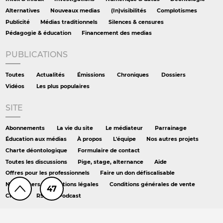
Alternatives
Nouveaux medias
(In)visibilités
Complotismes
Publicité
Médias traditionnels
Silences & censures
Pédagogie & éducation
Financement des medias
PUBLICATIONS
Toutes
Actualités
Émissions
Chroniques
Dossiers
Vidéos
Les plus populaires
SITE
Abonnements
La vie du site
Le médiateur
Parrainage
Éducation aux médias
À propos
L'équipe
Nos autres projets
Charte déontologique
Formulaire de contact
Toutes les discussions
Pige, stage, alternance
Aide
Offres pour les professionnels
Faire un don défiscalisable
Newsletters
Mentions légales
Conditions générales de vente
47
Crédits
RSS
Podcast