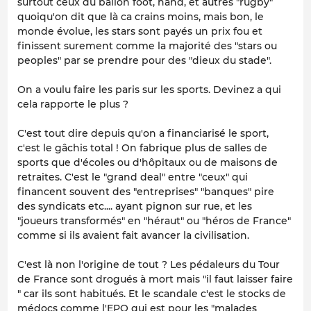
surtout ceux du ballon foot, hand, et autres "rugby"
quoiqu'on dit que là ca crains moins, mais bon, le
monde évolue, les stars sont payés un prix fou et
finissent surement comme la majorité des "stars ou
peoples" par se prendre pour des "dieux du stade".
On a voulu faire les paris sur les sports. Devinez a qui
cela rapporte le plus ?
C'est tout dire depuis qu'on a financiarisé le sport,
c'est le gâchis total ! On fabrique plus de salles de
sports que d'écoles ou d'hôpitaux ou de maisons de
retraites. C'est le "grand deal" entre "ceux" qui
financent souvent des "entreprises" "banques" pire
des syndicats etc.... ayant pignon sur rue, et les
"joueurs transformés" en "héraut" ou "héros de France"
comme si ils avaient fait avancer la civilisation.
C'est là non l'origine de tout ? Les pédaleurs du Tour
de France sont drogués à mort mais "il faut laisser faire
" car ils sont habitués. Et le scandale c'est le stocks de
médocs comme l'EPO qui est pour les "malades