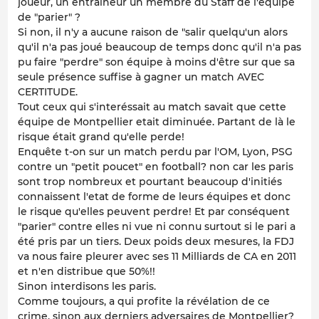
joueur, un entraineur un membre du Staff de l'équipe
de "parier" ?
Si non, il n'y a aucune raison de "salir quelqu'un alors
qu'il n'a pas joué beaucoup de temps donc qu'il n'a pas
pu faire "perdre" son équipe à moins d'être sur que sa
seule présence suffise à gagner un match AVEC
CERTITUDE.
Tout ceux qui s'interéssait au match savait que cette
équipe de Montpellier etait diminuée. Partant de là le
risque était grand qu'elle perde!
Enquête t-on sur un match perdu par l'OM, Lyon, PSG
contre un "petit poucet" en football? non car les paris
sont trop nombreux et pourtant beaucoup d'initiés
connaissent l'etat de forme de leurs équipes et donc
le risque qu'elles peuvent perdre! Et par conséquent
"parier" contre elles ni vue ni connu surtout si le pari a
été pris par un tiers. Deux poids deux mesures, la FDJ
va nous faire pleurer avec ses 11 Milliards de CA en 2011
et n'en distribue que 50%!!
Sinon interdisons les paris.
Comme toujours, a qui profite la révélation de ce
crime, sinon aux derniers adversaires de Montpellier?