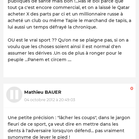
publiques de santé mais bon !...Ras le bol parce que
tout ça c'est encore commercial, et on a laissé le Qatar
acheter X des parts par ci et un millionnaire russe à
acheté un club ou même Tapie le marchand de tapis, a
lui aussi un temps défrayé la chronique.
OU est le vrai sport ?? Qu'on ne se plaigne pas, si on a
voulu que les choses soient ainsi il est normal d'en
assumer les dérives .Un os de plus à ronger pour le
peuple ...Panem et circem ....
0
Mathieu BAUER
04 octobre 2012 à 20:49:03
Une petite précision : "lâcher les coups", dans le jargon
fleuri de ce sport, ça veut dire en mettre dans les
dents à l'adversaire lorsqu'on défend... pas vraiment
synonyme de lever le pied !