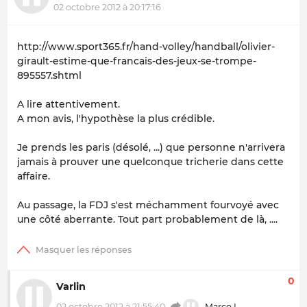
02 octobre 2012 à 20:17:16
http://www.sport365.fr/hand-volley/handball/olivier-
girault-estime-que-francais-des-jeux-se-trompe-
895557.shtml
A lire attentivement.
A mon avis, l'hypothèse la plus crédible.
Je prends les paris (désolé, ...) que personne n'arrivera
jamais à prouver une quelconque tricherie dans cette
affaire.
Au passage, la FDJ s'est méchamment fourvoyé avec
une côté aberrante. Tout part probablement de là, ....
0
Varlin
02 octobre 2012 à 21:55:40
Marco L