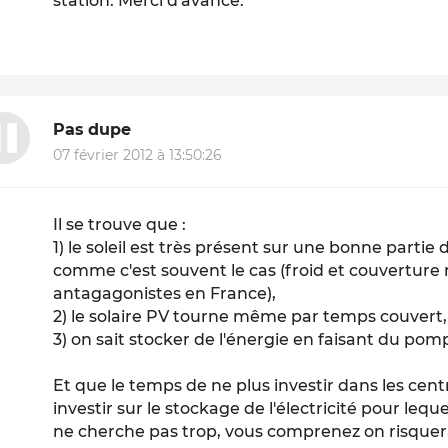
station. Merci d'avance.
Pas dupe
07 février 2012 à 13:50:26
Il se trouve que :
1) le soleil est très présent sur une bonne partie
comme c'est souvent le cas (froid et couvertur
antagagonistes en France),
2) le solaire PV tourne même par temps couvert,
3) on sait stocker de l'énergie en faisant du p
Et que le temps de ne plus investir dans les cent
investir sur le stockage de l'électricité pour lequ
ne cherche pas trop, vous comprenez on risquerai