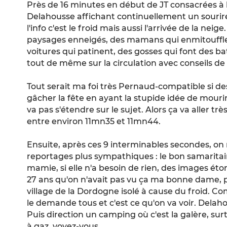
Près de 16 minutes en début de JT consacrées à
Delahousse affichant continuellement un souri
l'info c'est le froid mais aussi l'arrivée de la nei
paysages enneigés, des mamans qui enmitoufflen
voitures qui patinent, des gosses qui font des bat
tout de même sur la circulation avec conseils d
Tout serait ma foi très Pernaud-compatible si d
gâcher la fête en ayant la stupide idée de mouri
va pas s'étendre sur le sujet. Alors ça va aller trè
entre environ 11mn35 et 11mn44.
Ensuite, après ces 9 interminables secondes, on 
reportages plus sympathiques : le bon samaritain
mamie, si elle n'a besoin de rien, des images ét
27 ans qu'on n'avait pas vu ça ma bonne dame, 
village de la Dordogne isolé à cause du froid. Co
le demande tous et c'est ce qu'on va voir. Delahou
Puis direction un camping où c'est la galère, sur
à gaz, voyez-vous.