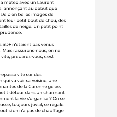
 la météo avec un Laurent
re, annonçant au début que
ge. De bien belles images de
t leur petit bout de chou, des
ailles de neige. Un petit point
e prudence.
es SDF n'étaient pas venus
r. Mais rassurons-nous, on ne
s vite, préparez-vous, c'est
repasse vite sur des
 qui va voir sa voisine, une
onnantes de la Garonne gelée,
petit détour dans un charmant
mment la vie s'organise ? On se
sse, toujours jovial, se régale.
tout si on n'a pas de chauffage