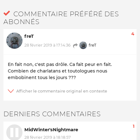
COMMENTAIRE PRÉFÉRÉ DES
ABONNÉS
4
freT
freT
28 février 2019 à 17:14:36
En fait non, c'est pas drôle. Ca fait peur en fait.
Combien de charlatans et toutologues nous
embobinent tous les jours ???
DERNIERS COMMENTAIRES
1
MidWinter'sNightmare
28 février 2019 à 18:18:57