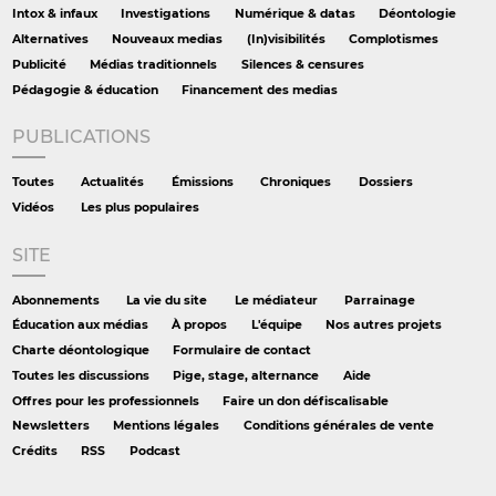
Intox & infaux
Investigations
Numérique & datas
Déontologie
Alternatives
Nouveaux medias
(In)visibilités
Complotismes
Publicité
Médias traditionnels
Silences & censures
Pédagogie & éducation
Financement des medias
PUBLICATIONS
Toutes
Actualités
Émissions
Chroniques
Dossiers
Vidéos
Les plus populaires
SITE
Abonnements
La vie du site
Le médiateur
Parrainage
Éducation aux médias
À propos
L'équipe
Nos autres projets
Charte déontologique
Formulaire de contact
Toutes les discussions
Pige, stage, alternance
Aide
Offres pour les professionnels
Faire un don défiscalisable
Newsletters
Mentions légales
Conditions générales de vente
Crédits
RSS
Podcast