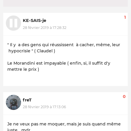
1
KE-SAIS-je
28 février 2019 à 17:28:32
" Il y a des gens qui réussissent à cacher, même, leur
hypocrisie " ( Claudel )
Le Morandini est impayable ( enfin, si, il suffit d'y
mettre le prix )
0
freT
28 février 2019 à 17:13:06
Je ne veux pas me moquer, mais je suis quand même
juste... mdr