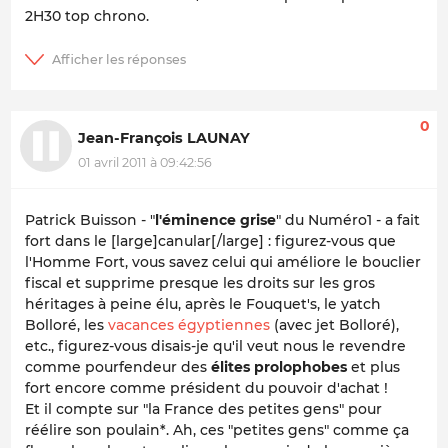
2H30 top chrono.
0
Jean-François LAUNAY
01 avril 2011 à 09:42:56
Patrick Buisson - "
l'éminence grise
" du Numéro1 - a fait
fort dans le [large]canular[/large] : figurez-vous que
l'
Homme For
t, vous savez celui qui améliore le bouclier
fiscal et supprime presque les droits sur les gros
héritages à peine élu, après le Fouquet's, le yatch
Bolloré, les
vacances égyptiennes
(avec jet Bolloré),
etc., figurez-vous disais-je qu'il veut nous le revendre
comme pourfendeur des
élites prolophobes
et plus
fort encore comme président du pouvoir d'achat !
Et il compte sur "
la France des petites gens
" pour
réélire son poulain*. Ah, ces "petites gens" comme ça