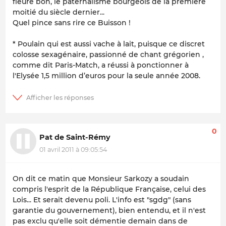
fleure bon, le paternalisme bourgeois de la première
moitié du siècle dernier...
Quel pince sans rire ce Buisson !
*
Poulain qui est aussi vache à lait, puisque
ce discret
colosse sexagénaire, passionné de chant grégorien
,
comme dit Paris-Match, a réussi à ponctionner à
l'Elysée 1,5 million d’euros pour la seule année 2008.
0
Pat de Saint-Rémy
01 avril 2011 à 09:05:54
On dit ce matin que Monsieur Sarkozy a soudain
compris l'esprit de la République Française, celui des
Lois... Et serait devenu poli. L'info est "sgdg" (sans
garantie du gouvernement), bien entendu, et il n'est
pas exclu qu'elle soit démentie demain dans de