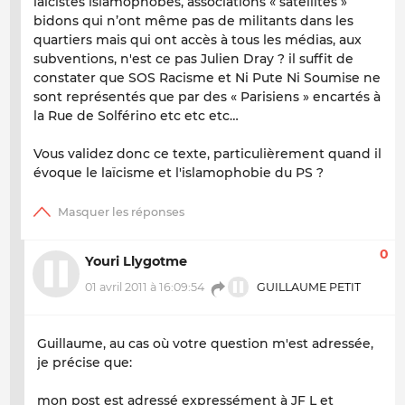
laïcistes islamophobes, associations « satellites »
bidons qui n’ont même pas de militants dans les
quartiers mais qui ont accès à tous les médias, aux
subventions, n'est ce pas Julien Dray ? il suffit de
constater que SOS Racisme et Ni Pute Ni Soumise ne
sont représentés que par des « Parisiens » encartés à
la Rue de Solférino etc etc etc…
Vous validez donc ce texte, particulièrement quand il
évoque le laïcisme et l'islamophobie du PS ?
0
Youri Llygotme
01 avril 2011 à 16:09:54
GUILLAUME PETIT
Guillaume, au cas où votre question m'est adressée,
je précise que:
mon post est adressé expressément à JF L et