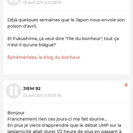
01 avril 2011 à 10:28:31
Déjà quelques semaines que le Japon nous envoie son
poison d'avril.
Et Fukushima, ça veut dire "l'île du bonheur", tout ça
n'est-il qu'une blague?
Éphémérides, le blog du bonheur
0
JIEM 92
01 avril 2011 à 10:01:36
Bonjour
Franchement rien ces jours-ci me fait sourire…
En plus je viens d'apprendre que le débat UMP sur la
laïslamicité allait durer 1/2 heure de plus en passant à