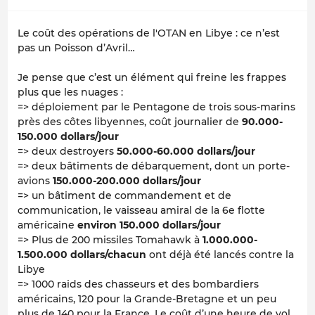
Le coût des opérations de l'OTAN en Libye : ce n’est
pas un Poisson d’Avril…
Je pense que c’est un élément qui freine les frappes
plus que les nuages :
=> déploiement par le Pentagone de trois sous-marins
près des côtes libyennes, coût journalier de
90.000-
150.000 dollars/jour
=> deux destroyers
50.000-60.000 dollars/jour
=> deux bâtiments de débarquement, dont un porte-
avions
150.000-200.000 dollars/jour
=> un bâtiment de commandement et de
communication, le vaisseau amiral de la 6e flotte
américaine
environ 150.000 dollars/jour
=> Plus de 200 missiles Tomahawk à
1.000.000-
1.500.000 dollars/chacun
ont déjà été lancés contre la
Libye
=> 1000 raids des chasseurs et des bombardiers
américains, 120 pour la Grande-Bretagne et un peu
plus de 140 pour la France. Le coût d’une heure de vol