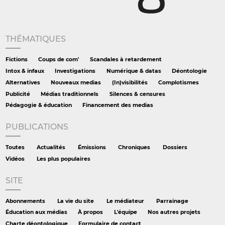
THÉMATIQUES
Fictions
Coups de com'
Scandales à retardement
Intox & infaux
Investigations
Numérique & datas
Déontologie
Alternatives
Nouveaux medias
(In)visibilités
Complotismes
Publicité
Médias traditionnels
Silences & censures
Pédagogie & éducation
Financement des medias
PUBLICATIONS
Toutes
Actualités
Émissions
Chroniques
Dossiers
Vidéos
Les plus populaires
SITE
Abonnements
La vie du site
Le médiateur
Parrainage
Éducation aux médias
À propos
L'équipe
Nos autres projets
Charte déontologique
Formulaire de contact