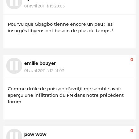
01 avril 2011 à 15:28:05
Pourvu que Gbagbo tienne encore un peu : les
insurgés libyens ont besoin de plus de temps !
0
emilie bouyer
01 avril 2011 à 12:41:07
Comme drôle de poisson d'avril,il me semble avoir
aperçu une infiltration du FN dans notre précédent
forum.
0
pow wow