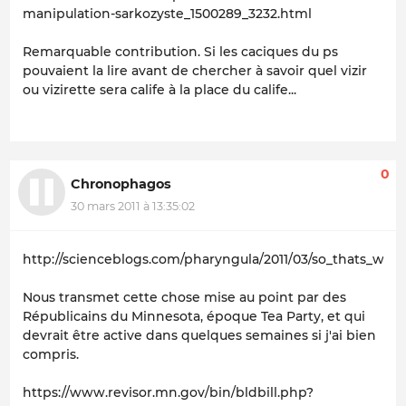
manipulation-sarkozyste_1500289_3232.html
Remarquable contribution. Si les caciques du ps
pouvaient la lire avant de chercher à savoir quel vizir
ou vizirette sera calife à la place du calife...
0
Chronophagos
30 mars 2011 à 13:35:02
http://scienceblogs.com/pharyngula/2011/03/so_thats_wh
Nous transmet cette chose mise au point par des
Républicains du Minnesota, époque Tea Party, et qui
devrait être active dans quelques semaines si j'ai bien
compris.
https://www.revisor.mn.gov/bin/bldbill.php?