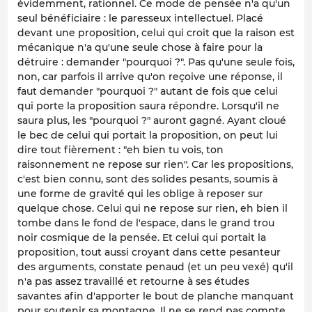
évidemment, rationnel. Ce mode de pensée n'a qu'un
seul bénéficiaire : le paresseux intellectuel. Placé
devant une proposition, celui qui croit que la raison est
mécanique n'a qu'une seule chose à faire pour la
détruire : demander "pourquoi ?". Pas qu'une seule fois,
non, car parfois il arrive qu'on reçoive une réponse, il
faut demander "pourquoi ?" autant de fois que celui
qui porte la proposition saura répondre. Lorsqu'il ne
saura plus, les "pourquoi ?" auront gagné. Ayant cloué
le bec de celui qui portait la proposition, on peut lui
dire tout fièrement : "eh bien tu vois, ton
raisonnement ne repose sur rien". Car les propositions,
c'est bien connu, sont des solides pesants, soumis à
une forme de gravité qui les oblige à reposer sur
quelque chose. Celui qui ne repose sur rien, eh bien il
tombe dans le fond de l'espace, dans le grand trou
noir cosmique de la pensée. Et celui qui portait la
proposition, tout aussi croyant dans cette pesanteur
des arguments, constate penaud (et un peu vexé) qu'il
n'a pas assez travaillé et retourne à ses études
savantes afin d'apporter le bout de planche manquant
pour soutenir sa montagne. Il ne se rend pas compte