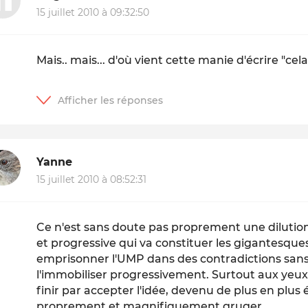
15 juillet 2010 à 09:32:50
Mais.. mais... d'où vient cette manie d'écrire "ce
Yanne
15 juillet 2010 à 08:52:31
Ce n'est sans doute pas proprement une dilution, 
et progressive qui va constituer les gigantesques 
emprisonner l'UMP dans des contradictions sans f
l'immobiliser progressivement. Surtout aux yeux
finir par accepter l'idée, devenu de plus en plus év
proprement et magnifiquement gruger.