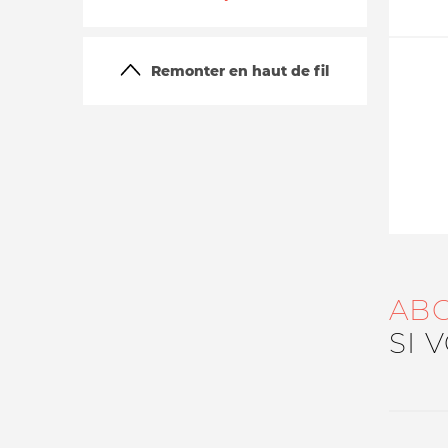
Remonter en haut de fil
La vie du site
AB
SI 