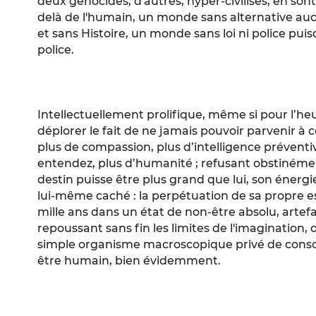
deux génocides, d'autres, hyper-civilisés, en so
delà de l'humain, un monde sans alternative 
et sans Histoire, un monde sans loi ni police puisq
police.
Intellectuellement prolifique, même si pour l’h
déplorer le fait de ne jamais pouvoir parvenir à ce 
plus de compassion, plus d’intelligence préventiv
entendez, plus d’humanité ; refusant obstinémen
destin puisse être plus grand que lui, son énergie
lui-même caché : la perpétuation de sa propre es
mille ans dans un état de non-être absolu, artefa
repoussant sans fin les limites de l'imagination, 
simple organisme macroscopique privé de consci
être humain, bien évidemment.