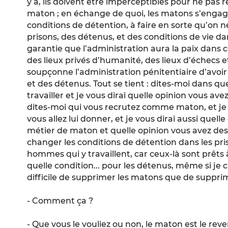
y a, ils doivent être imperceptibles pour ne pas 
maton ; en échange de quoi, les matons s’engage
conditions de détention, à faire en sorte qu’on 
prisons, des détenus, et des conditions de vie dans
garantie que l’administration aura la paix dans c
des lieux privés d’humanité, des lieux d’échecs 
soupçonne l’administration pénitentiaire d’avo
et des détenus. Tout se tient : dites-moi dans qu
travailler et je vous dirai quelle opinion vous avez
dites-moi qui vous recrutez comme maton, et je 
vous allez lui donner, et je vous dirai aussi quell
métier de maton et quelle opinion vous avez de
changer les conditions de détention dans les pris
hommes qui y travaillent, car ceux-là sont prêts 
quelle condition... pour les détenus, même si je c
difficile de supprimer les matons que de supprim
- Comment ça ?
- Que vous le vouliez ou non, le maton est le reve