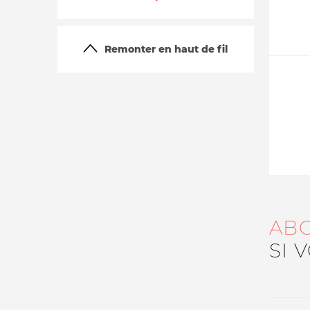
Remonter en haut de fil
La vie du site
AB
SI 