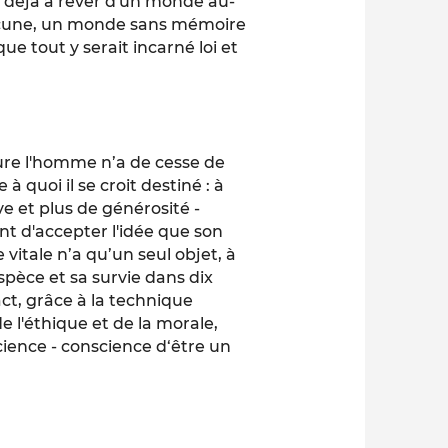
nt déjà à rêver d'un monde au-
aucune, un monde sans mémoire
ue tout y serait incarné loi et
eure l'homme n’a de cesse de
à quoi il se croit destiné : à
e et plus de générosité -
t d'accepter l'idée que son
 vitale n’a qu’un seul objet, à
pèce et sa survie dans dix
ct, grâce à la technique
de l'éthique et de la morale,
ence - conscience d‘être un