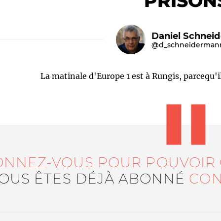
PRISON
Daniel Schnei
@d_schneiderman
La matinale d'Europe 1 est à Rungis, parcequ'il
Le médiateur
L'équipe
ONNEZ-VOUS POUR POUVOIR
VOUS ÊTES DÉJÀ ABONNÉ
CON