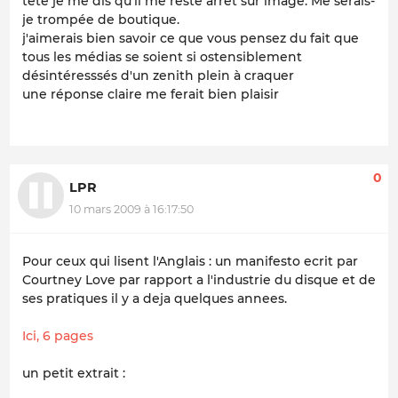
tête je me dis qu'il me reste arrêt sur image. Me serais-
je trompée de boutique.
j'aimerais bien savoir ce que vous pensez du fait que
tous les médias se soient si ostensiblement
désintéresssés d'un zenith plein à craquer
une réponse claire me ferait bien plaisir
0
LPR
10 mars 2009 à 16:17:50
Pour ceux qui lisent l'Anglais : un manifesto ecrit par
Courtney Love par rapport a l'industrie du disque et de
ses pratiques il y a deja quelques annees.
Ici, 6 pages
un petit extrait :