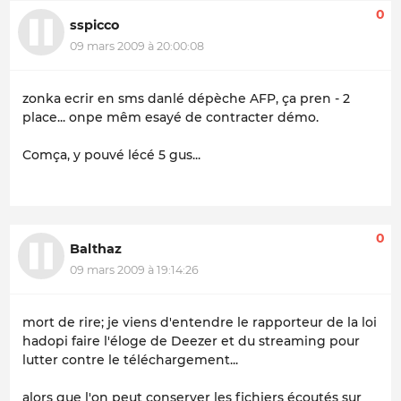
0
sspicco
09 mars 2009 à 20:00:08
zonka ecrir en sms danlé dépèche AFP, ça pren - 2
place... onpe mêm esayé de contracter démo.
Comça, y pouvé lécé 5 gus...
0
Balthaz
09 mars 2009 à 19:14:26
mort de rire; je viens d'entendre le rapporteur de la loi
hadopi faire l'éloge de Deezer et du streaming pour
lutter contre le téléchargement...
alors que l'on peut conserver les fichiers écoutés sur