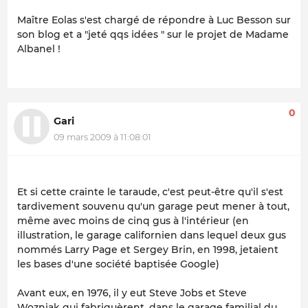
Maître Eolas s'est chargé de répondre à Luc Besson sur
son blog et a "jeté qqs idées " sur le projet de Madame
Albanel !
0
Gari
09 mars 2009 à 11:08:01
Et si cette crainte le taraude, c'est peut-être qu'il s'est
tardivement souvenu qu'un garage peut mener à tout,
même avec moins de cinq gus à l'intérieur (en
illustration, le garage californien dans lequel deux gus
nommés Larry Page et Sergey Brin, en 1998, jetaient
les bases d'une société baptisée Google)
Avant eux, en 1976, il y eut Steve Jobs et Steve
Wozniak qui fabriquèrent, dans le garage familial du