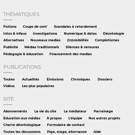
THÉMATIQUES
Fictions
Coups de com'
Scandales à retardement
Intox & infaux
Investigations
Numérique & datas
Déontologie
Alternatives
Nouveaux medias
(In)visibilités
Complotismes
Publicité
Médias traditionnels
Silences & censures
Pédagogie & éducation
Financement des medias
PUBLICATIONS
Toutes
Actualités
Émissions
Chroniques
Dossiers
Vidéos
Les plus populaires
SITE
Abonnements
La vie du site
Le médiateur
Parrainage
Éducation aux médias
À propos
L'équipe
Nos autres projets
Charte déontologique
Formulaire de contact
Toutes les discussions
Pige, stage, alternance
Aide