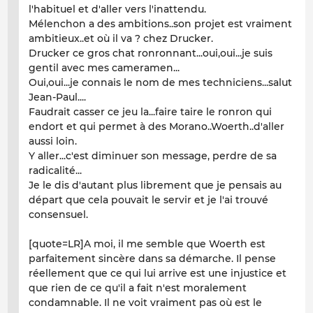
l'habituel et d'aller vers l'inattendu.
Mélenchon a des ambitions..son projet est vraiment
ambitieux..et où il va ? chez Drucker.
Drucker ce gros chat ronronnant...oui,oui...je suis
gentil avec mes cameramen...
Oui,oui...je connais le nom de mes techniciens...salut
Jean-Paul....
Faudrait casser ce jeu la...faire taire le ronron qui
endort et qui permet à des Morano..Woerth..d'aller
aussi loin.
Y aller...c'est diminuer son message, perdre de sa
radicalité...
Je le dis d'autant plus librement que je pensais au
départ que cela pouvait le servir et je l'ai trouvé
consensuel.
[quote=LR]A moi, il me semble que Woerth est
parfaitement sincère dans sa démarche. Il pense
réellement que ce qui lui arrive est une injustice et
que rien de ce qu'il a fait n'est moralement
condamnable. Il ne voit vraiment pas où est le