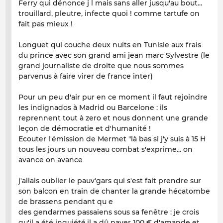
Ferry qui dénonce j l mais sans aller jusqu'au bout...
trouillard, pleutre, infecte quoi ! comme tartufe on
fait pas mieux !
Longuet qui couche deux nuits en Tunisie aux frais
du prince avec son grand ami jean marc Sylvestre (le
grand journaliste de droite que nous sommes
parvenus à faire virer de france inter)
Pour un peu d'air pur en ce moment il faut rejoindre
les indignados à Madrid ou Barcelone : ils
reprennent tout à zero et nous donnent une grande
leçon de démocratie et d'humanité !
Ecouter l'émission de Mermet "là bas si j'y suis à 15 H
tous les jours un nouveau combat s'exprime... on
avance on avance
j'allais oublier le pauv'gars qui s'est fait prendre sur
son balcon en train de chanter la grande hécatombe
de brassens pendant qu e
des gendarmes passaiens sous sa fenêtre : je crois
qu'il a été inquiété,il a dû payer 100 € d'amande et