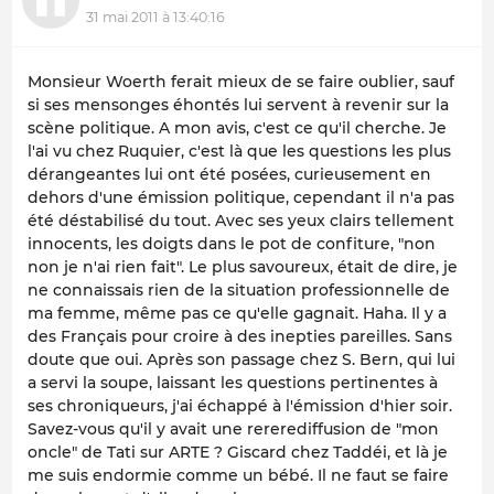
31 mai 2011 à 13:40:16
Monsieur Woerth ferait mieux de se faire oublier, sauf
si ses mensonges éhontés lui servent à revenir sur la
scène politique. A mon avis, c'est ce qu'il cherche. Je
l'ai vu chez Ruquier, c'est là que les questions les plus
dérangeantes lui ont été posées, curieusement en
dehors d'une émission politique, cependant il n'a pas
été déstabilisé du tout. Avec ses yeux clairs tellement
innocents, les doigts dans le pot de confiture, "non
non je n'ai rien fait". Le plus savoureux, était de dire, je
ne connaissais rien de la situation professionnelle de
ma femme, même pas ce qu'elle gagnait. Haha. Il y a
des Français pour croire à des inepties pareilles. Sans
doute que oui. Après son passage chez S. Bern, qui lui
a servi la soupe, laissant les questions pertinentes à
ses chroniqueurs, j'ai échappé à l'émission d'hier soir.
Savez-vous qu'il y avait une rererediffusion de "mon
oncle" de Tati sur ARTE ? Giscard chez Taddéi, et là je
me suis endormie comme un bébé. Il ne faut se faire