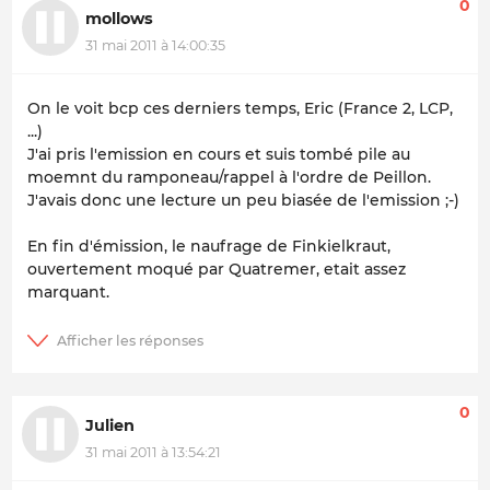
0
mollows
31 mai 2011 à 14:00:35
On le voit bcp ces derniers temps, Eric (France 2, LCP,
...)
J'ai pris l'emission en cours et suis tombé pile au
moemnt du ramponeau/rappel à l'ordre de Peillon.
J'avais donc une lecture un peu biasée de l'emission ;-)
En fin d'émission, le naufrage de Finkielkraut,
ouvertement moqué par Quatremer, etait assez
marquant.
0
Julien
31 mai 2011 à 13:54:21