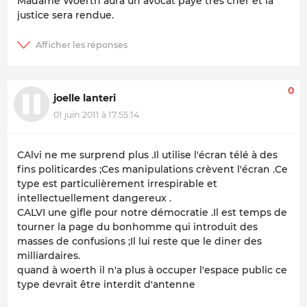
Madame Woerth aura un avocat payé très cher et la
justice sera rendue.
0
joelle lanteri
01 juin 2011 à 17:55:14
CAlvi ne me surprend plus .Il utilise l'écran télé à des
fins politicardes ;Ces manipulations crèvent l'écran .Ce
type est particulièrement irrespirable et
intellectuellement dangereux .
CALVI une gifle pour notre démocratie .Il est temps de
tourner la page du bonhomme qui introduit des
masses de confusions ;Il lui reste que le diner des
milliardaires.
quand à woerth il n'a plus à occuper l'espace public ce
type devrait être interdit d'antenne