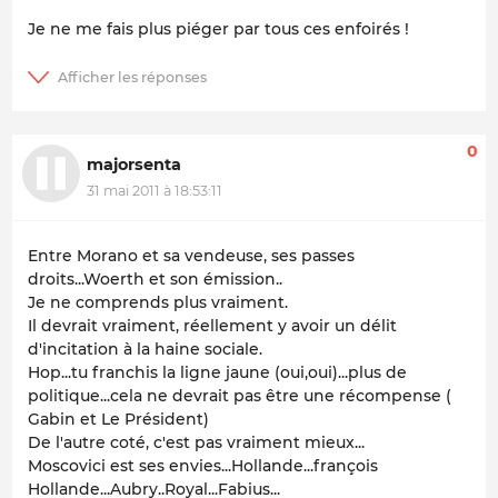
Je ne me fais plus piéger par tous ces enfoirés !
0
majorsenta
31 mai 2011 à 18:53:11
Entre Morano et sa vendeuse, ses passes
droits...Woerth et son émission..
Je ne comprends plus vraiment.
Il devrait vraiment, réellement y avoir un délit
d'incitation à la haine sociale.
Hop...tu franchis la ligne jaune (oui,oui)...plus de
politique...cela ne devrait pas être une récompense (
Gabin et Le Président)
De l'autre coté, c'est pas vraiment mieux...
Moscovici est ses envies...Hollande...françois
Hollande...Aubry..Royal...Fabius...