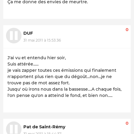
Ça me donne des envies de meurtre.
0
DUF
31 mai 2011 à 15:53:36
J'ai vu et entendu hier soir,
Suis attérée......
je vais zapper toutes ces émissions qui finalement
n'apportent plus rien que du dégoût...non...je ne
trouve pas de mot assez fort.
Jusqu' où irons nous dans la bassesse....A chaque fois,
l'on pense qu'on a atteind le fond, et bien non.....
0
Pat de Saint-Rémy
31 mai 2011 à 15:44:37