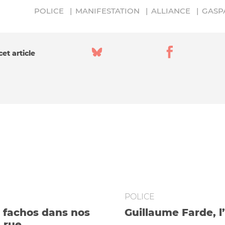
POLICE
MANIFESTATION
ALLIANCE
GASP
et article
POLICE
e fachos dans nos
Guillaume Farde, 
a rue