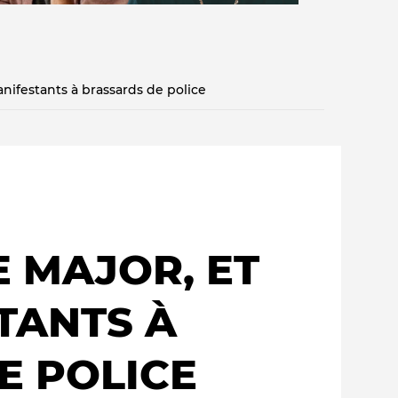
anifestants à brassards de police
Qui sommes-nous ?
E
E MAJOR, ET
TANTS À
E POLICE