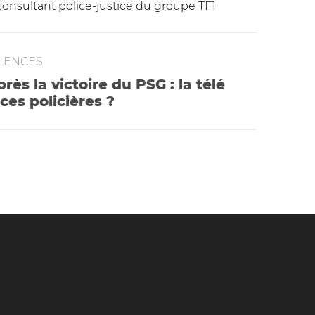
consultant police-justice du groupe TF1
OLENCES
ès la victoire du PSG : la télé
ces policières ?