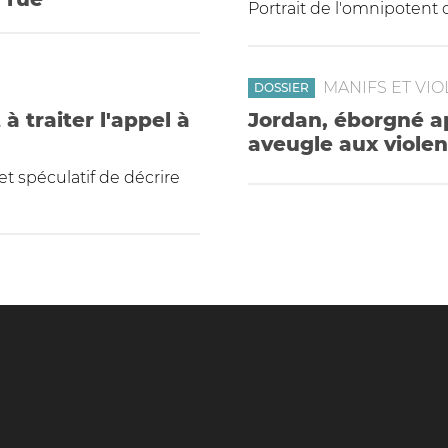
Portrait de l'omnipotent 
MANIFS ET VI
DOSSIER
à traiter l'appel à
Jordan, éborgné apr
aveugle aux violen
 et spéculatif de décrire