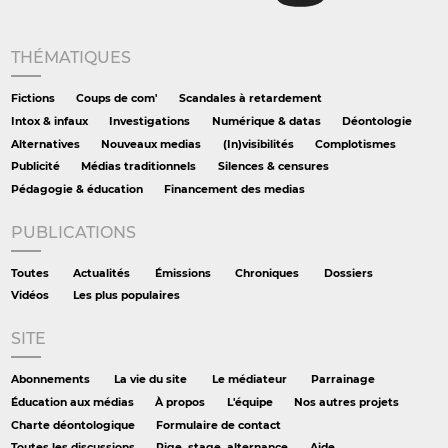
THÉMATIQUES
Fictions
Coups de com'
Scandales à retardement
Intox & infaux
Investigations
Numérique & datas
Déontologie
Alternatives
Nouveaux medias
(In)visibilités
Complotismes
Publicité
Médias traditionnels
Silences & censures
Pédagogie & éducation
Financement des medias
PUBLICATIONS
Toutes
Actualités
Émissions
Chroniques
Dossiers
Vidéos
Les plus populaires
SITE
Abonnements
La vie du site
Le médiateur
Parrainage
Éducation aux médias
À propos
L'équipe
Nos autres projets
Charte déontologique
Formulaire de contact
Toutes les discussions
Pige, stage, alternance
Aide