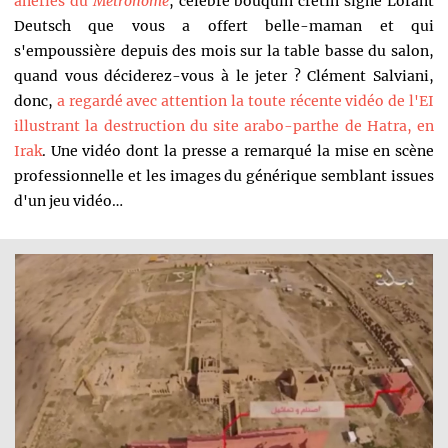
âneries du
Métronome
, célèbre bouquin crétin signé Lorant
Deutsch que vous a offert belle-maman et qui
s'empoussière depuis des mois sur la table basse du salon,
quand vous déciderez-vous à le jeter ? Clément Salviani,
donc,
a regardé avec attention la toute récente vidéo de l'EI
illustrant la destruction du site arabo-parthe de Hatra, en
Irak
. Une vidéo dont la presse a remarqué la mise en scène
professionnelle et les images du générique semblant issues
d'un jeu vidéo…