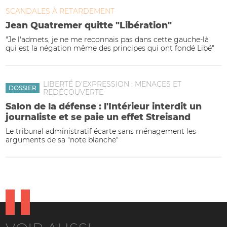
SCANDALES À RETARDEMENT
Jean Quatremer quitte "Libération"
"Je l'admets, je ne me reconnais pas dans cette gauche-là
qui est la négation même des principes qui ont fondé Libé"
LIBERTÉ D'EXPRESSION : MENACES ET
DOSSIER
REDÉCOUVERTE
Salon de la défense : l'Intérieur interdit un
journaliste et se paie un effet Streisand
Le tribunal administratif écarte sans ménagement les
arguments de sa "note blanche"