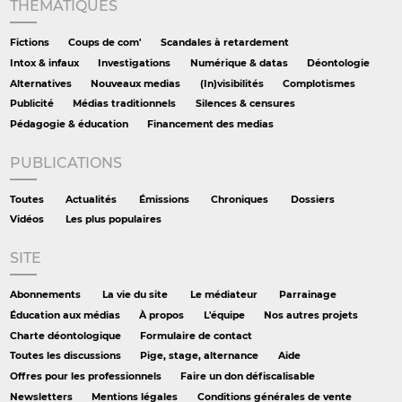
THÉMATIQUES
Fictions
Coups de com'
Scandales à retardement
Intox & infaux
Investigations
Numérique & datas
Déontologie
Alternatives
Nouveaux medias
(In)visibilités
Complotismes
Publicité
Médias traditionnels
Silences & censures
Pédagogie & éducation
Financement des medias
PUBLICATIONS
Toutes
Actualités
Émissions
Chroniques
Dossiers
Vidéos
Les plus populaires
SITE
Abonnements
La vie du site
Le médiateur
Parrainage
Éducation aux médias
À propos
L'équipe
Nos autres projets
Charte déontologique
Formulaire de contact
Toutes les discussions
Pige, stage, alternance
Aide
Offres pour les professionnels
Faire un don défiscalisable
Newsletters
Mentions légales
Conditions générales de vente