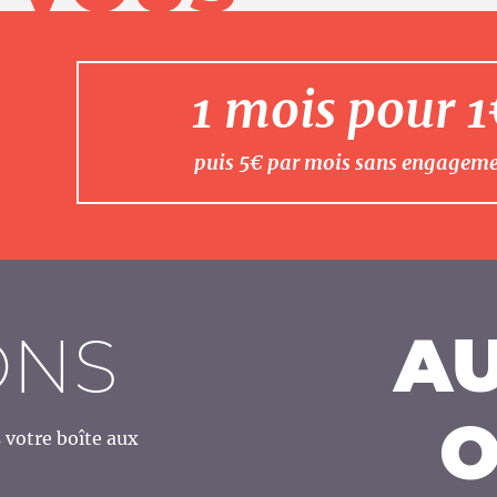
1 mois pour 
puis 5€ par mois sans engagem
ONS
AU
O
votre boîte aux