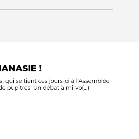
ter
ANASIE !
Qui sommes-nous ?
 qui se tient ces jours-ci à l'Assemblée
e pupitres. Un débat à mi-vo(...)