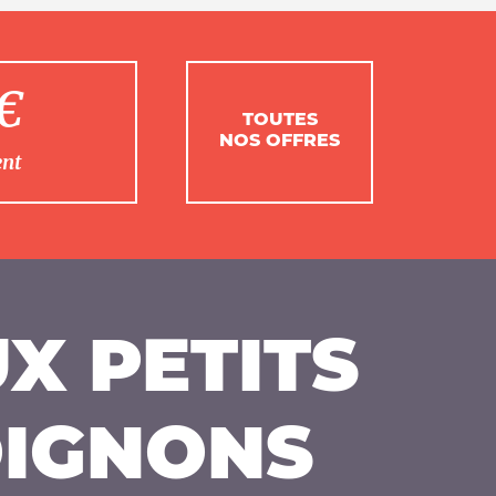
1€
TOUTES
NOS OFFRES
ent
X PETITS
IGNONS