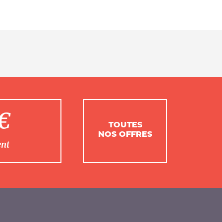
1€
TOUTES
NOS OFFRES
ent