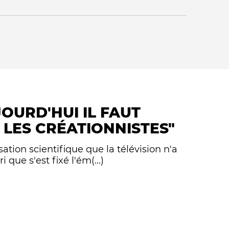
JOURD'HUI IL FAUT
Qui sommes-nous ?
LES CRÉATIONNISTES"
sation scientifique que la télévision n'a
i que s'est fixé l'ém(...)