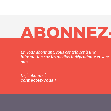
Nos autres projets
ABONNEZ
En vous abonnant, vous contribuez à une
information sur les médias indépendante et sans
pub.
Déjà abonné ?
connectez-vous !