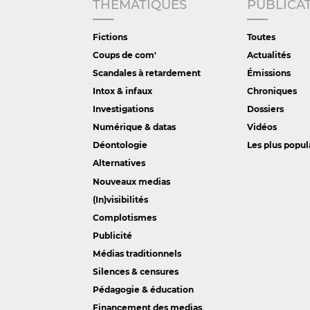
THÉMATIQUES
PUBLICA
Fictions
Toutes
Coups de com'
Actualités
Scandales à retardement
Émissions
Intox & infaux
Chroniques
Investigations
Dossiers
Numérique & datas
Vidéos
Déontologie
Les plus popul
Alternatives
Nouveaux medias
(In)visibilités
Complotismes
Publicité
Médias traditionnels
Silences & censures
Pédagogie & éducation
Financement des medias