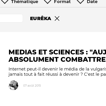
Thématique
Format
Date
EURÊKA
Remove filter
MEDIAS ET SCIENCES : "AU
Le médiateur
L'équipe
ABSOLUMENT COMBATTRE 
Internet peut-il devenir le média de la vulgari
jamais tout à fait réussi à devenir ? C'est le par
07 août 2015