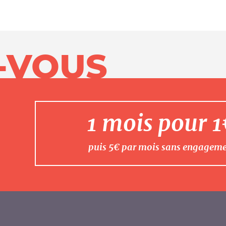
-VOUS
1 mois pour 
puis 5€ par mois sans engagem