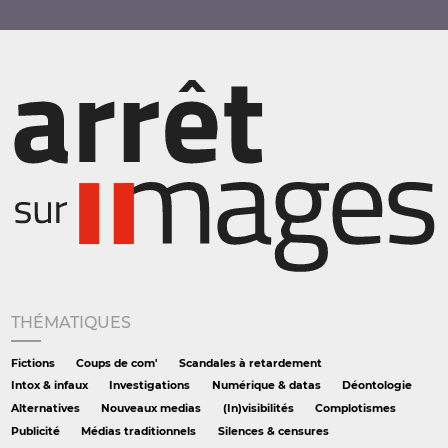
THÉMATIQUES
Fictions
Coups de com'
Scandales à retardement
Intox & infaux
Investigations
Numérique & datas
Déontologie
Alternatives
Nouveaux medias
(In)visibilités
Complotismes
Publicité
Médias traditionnels
Silences & censures