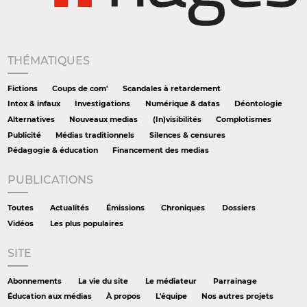
THÉMATIQUES
Fictions
Coups de com'
Scandales à retardement
Intox & infaux
Investigations
Numérique & datas
Déontologie
Alternatives
Nouveaux medias
(In)visibilités
Complotismes
Publicité
Médias traditionnels
Silences & censures
Pédagogie & éducation
Financement des medias
PUBLICATIONS
Toutes
Actualités
Émissions
Chroniques
Dossiers
Vidéos
Les plus populaires
SITE
Abonnements
La vie du site
Le médiateur
Parrainage
Éducation aux médias
À propos
L'équipe
Nos autres projets