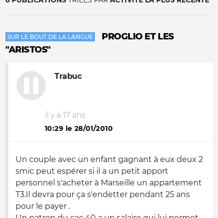
6 PUBLICATIONS
TRIÉES PAR
ACTIVITÉ LA PLUS RÉCENTE
PROGLIO ET LES
SUR LE BOUT DE LA LANGUE
"ARISTOS"
Trabuc
il y a 17 ans
10:29 le 28/01/2010
Un couple avec un enfant gagnant à eux deux 2
smic peut espérer si il a un petit apport
personnel s'acheter à Marseille un appartement
T3.Il devra pour ça s'endetter pendant 25 ans
pour le payer .
Un patron du cac 40 a un salaire qui lui permet