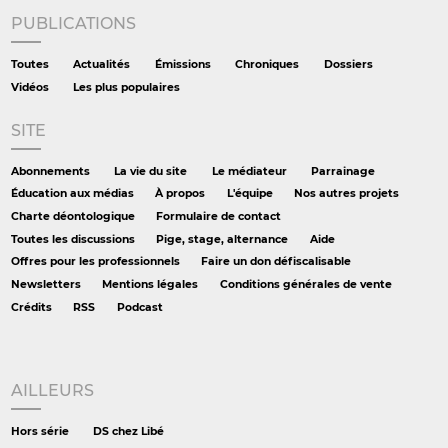
PUBLICATIONS
Toutes
Actualités
Émissions
Chroniques
Dossiers
Vidéos
Les plus populaires
SITE
Abonnements
La vie du site
Le médiateur
Parrainage
Éducation aux médias
À propos
L'équipe
Nos autres projets
Charte déontologique
Formulaire de contact
Toutes les discussions
Pige, stage, alternance
Aide
Offres pour les professionnels
Faire un don défiscalisable
Newsletters
Mentions légales
Conditions générales de vente
Crédits
RSS
Podcast
AILLEURS
Hors série
DS chez Libé