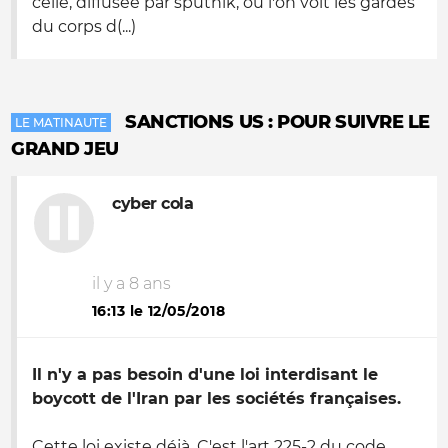
celle, diffusée par sputnik, où l'on voit les gardes
du corps d(...)
SANCTIONS US : POUR SUIVRE LE
LE MATINAUTE
GRAND JEU
cyber cola
il y a 8 ans
16:13 le 12/05/2018
Il n'y a pas besoin d'une loi interdisant le
boycott de l'Iran par les sociétés françaises.
Cette loi existe déjà. C'est l'art 225-2 du code