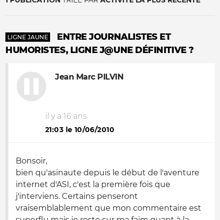
1 PUBLICATION
TRIÉE PAR
ACTIVITÉ LA PLUS RÉCENTE
ENTRE JOURNALISTES ET
LIGNE JAUNE
HUMORISTES, LIGNE J@UNE DÉFINITIVE ?
Jean Marc PILVIN
il y a 16 ans
21:03 le 10/06/2010
Bonsoir,
bien qu'asinaute depuis le début de l'aventure
internet d'ASI, c'est la première fois que
j'interviens. Certains penseront
vraisemblablement que mon commentaire est
superflu mais je reste sur ma faim quant à la