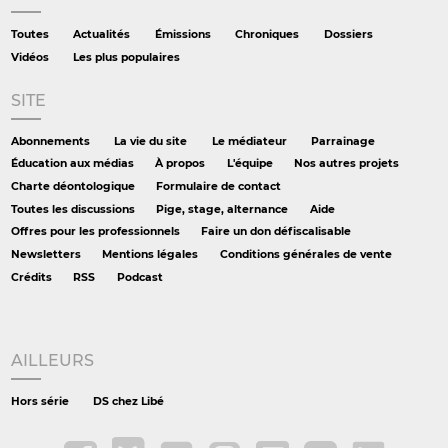
Toutes
Actualités
Émissions
Chroniques
Dossiers
Vidéos
Les plus populaires
SITE
Abonnements
La vie du site
Le médiateur
Parrainage
Éducation aux médias
À propos
L'équipe
Nos autres projets
Charte déontologique
Formulaire de contact
Toutes les discussions
Pige, stage, alternance
Aide
Offres pour les professionnels
Faire un don défiscalisable
Newsletters
Mentions légales
Conditions générales de vente
Crédits
RSS
Podcast
AILLEURS
Hors série
DS chez Libé