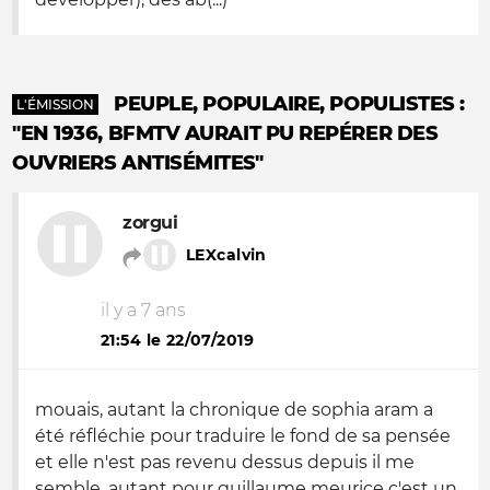
PEUPLE, POPULAIRE, POPULISTES :
L'ÉMISSION
"EN 1936, BFMTV AURAIT PU REPÉRER DES
OUVRIERS ANTISÉMITES"
zorgui
LEXcalvin
il y a 7 ans
21:54 le 22/07/2019
mouais, autant la chronique de sophia aram a
été réfléchie pour traduire le fond de sa pensée
et elle n'est pas revenu dessus depuis il me
semble, autant pour guillaume meurice c'est un