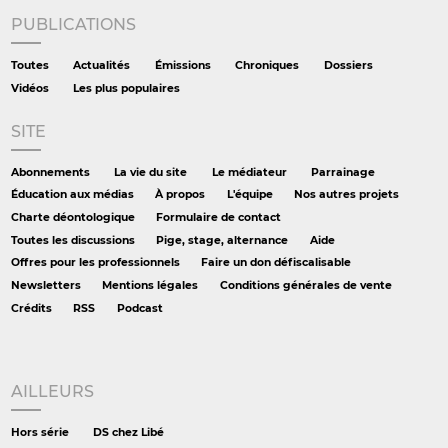
PUBLICATIONS
Toutes
Actualités
Émissions
Chroniques
Dossiers
Vidéos
Les plus populaires
SITE
Abonnements
La vie du site
Le médiateur
Parrainage
Éducation aux médias
À propos
L'équipe
Nos autres projets
Charte déontologique
Formulaire de contact
Toutes les discussions
Pige, stage, alternance
Aide
Offres pour les professionnels
Faire un don défiscalisable
Newsletters
Mentions légales
Conditions générales de vente
Crédits
RSS
Podcast
AILLEURS
Hors série
DS chez Libé