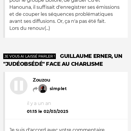
pour le groupe Bolloré, de garder C8 et
Hanouna, il suffisait d'enregistrer ses émissions
et de couper les séquences problématiques
avant ses diffusions. Or, ça n'a pas été fait.
Lors du renouv(...)
GUILLAUME ERNER, UN
JE VOUS AI LAISSÉ PARLER !
"JUDÉOBSÉDÉ" FACE AU CHARLISME
Zouzou
simplet
il y a un an
01:15 le 02/03/2025
Je suis d'accord avec votre commentaire.