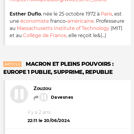
Esther Duflo
, née le
25 octobre 1972
à
Paris
, est
une
économiste
franco-
américaine
. Professeure
au
Massachusetts Institute of Technology
(MIT)
et au
Collège de France
, elle reçoit le&(...)
MACRON ET PLEINS POUVOIRS :
ARTICLE
EUROPE 1 PUBLIE, SUPPRIME, REPUBLIE
Zouzou
Davesnes
il y a 2 ans
22:11 le 20/06/2024