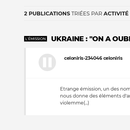
2 PUBLICATIONS
TRIÉES PAR
ACTIVITÉ
UKRAINE : "ON A OUB
L'ÉMISSION
celoniris-234046 celoniris
La vie du site
Etrange émission, un des nomb
nous donne des éléments d'an
violemme(...)