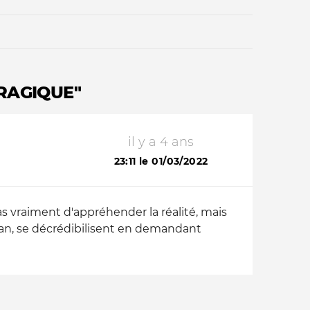
TRAGIQUE"
il y a 4 ans
Qui sommes-nous ?
23:11 le 01/03/2022
s vraiment d'appréhender la réalité, mais
an, se décrédibilisent en demandant