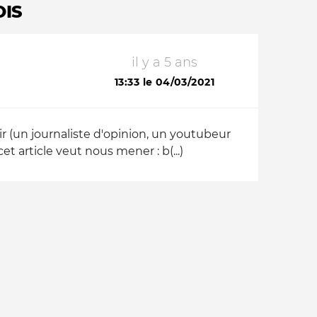
OIS
il y a 5 ans
13:33 le 04/03/2021
r (un journaliste d'opinion, un youtubeur
article veut nous mener : b(...)