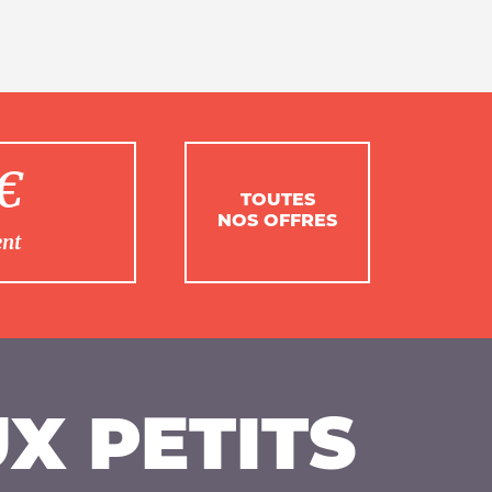
1€
TOUTES
NOS OFFRES
ent
X PETITS