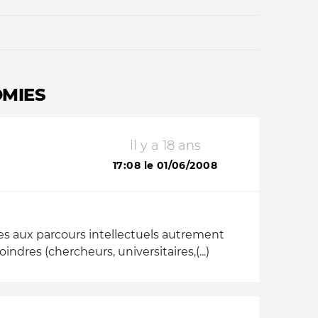
OMIES
il y a 18 ans
Qui sommes-nous ?
17:08 le 01/06/2008
ires aux parcours intellectuels autrement
dres (chercheurs, universitaires,(...)