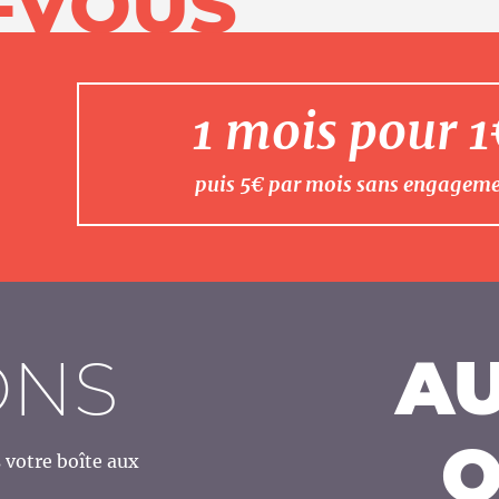
-VOUS
1 mois pour 
puis 5€ par mois sans engagem
ONS
AU
O
votre boîte aux