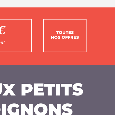
1€
TOUTES
NOS OFFRES
ent
X PETITS
IGNONS