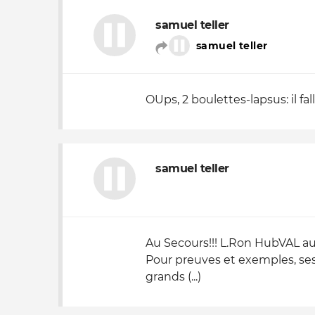
samuel teller
Nos autres projets
samuel teller
OUps, 2 boulettes-lapsus: il f
samuel teller
Au Secours!!! L.Ron HubVAL au
Pour preuves et exemples, ses
grands (...)