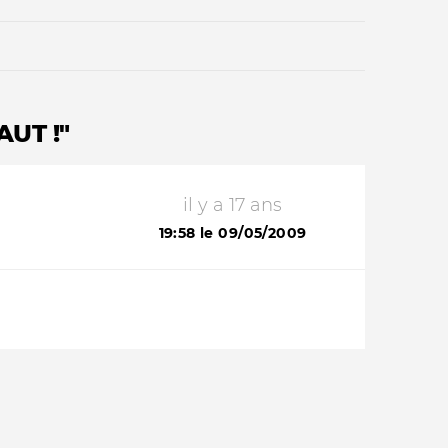
AUT !"
il y a 17 ans
Qui sommes-nous ?
19:58 le 09/05/2009