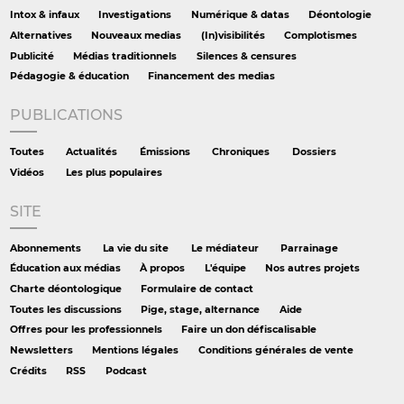
Intox & infaux
Investigations
Numérique & datas
Déontologie
Alternatives
Nouveaux medias
(In)visibilités
Complotismes
Publicité
Médias traditionnels
Silences & censures
Pédagogie & éducation
Financement des medias
PUBLICATIONS
Toutes
Actualités
Émissions
Chroniques
Dossiers
Vidéos
Les plus populaires
SITE
Abonnements
La vie du site
Le médiateur
Parrainage
Éducation aux médias
À propos
L'équipe
Nos autres projets
Charte déontologique
Formulaire de contact
Toutes les discussions
Pige, stage, alternance
Aide
Offres pour les professionnels
Faire un don défiscalisable
Newsletters
Mentions légales
Conditions générales de vente
Crédits
RSS
Podcast