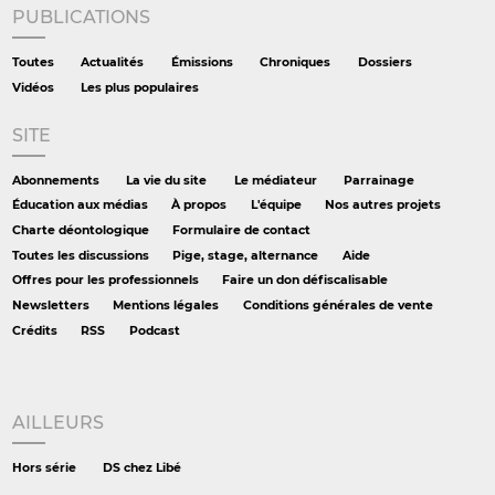
PUBLICATIONS
Toutes
Actualités
Émissions
Chroniques
Dossiers
Vidéos
Les plus populaires
SITE
Abonnements
La vie du site
Le médiateur
Parrainage
Éducation aux médias
À propos
L'équipe
Nos autres projets
Charte déontologique
Formulaire de contact
Toutes les discussions
Pige, stage, alternance
Aide
Offres pour les professionnels
Faire un don défiscalisable
Newsletters
Mentions légales
Conditions générales de vente
Crédits
RSS
Podcast
AILLEURS
Hors série
DS chez Libé