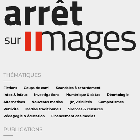
THÉMATIQUES
Fictions
Coups de com'
Scandales à retardement
Intox & infaux
Investigations
Numérique & datas
Déontologie
Alternatives
Nouveaux medias
(In)visibilités
Complotismes
Publicité
Médias traditionnels
Silences & censures
Pédagogie & éducation
Financement des medias
PUBLICATIONS