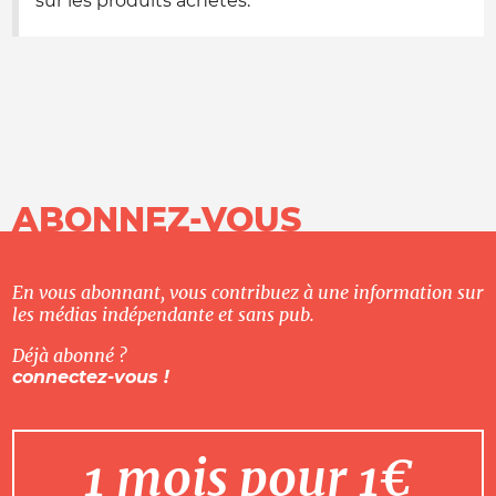
sur les produits achetés.
ABONNEZ-VOUS
En vous abonnant, vous contribuez à une information sur
les médias indépendante et sans pub.
Déjà abonné ?
connectez-vous !
1 mois pour 1€