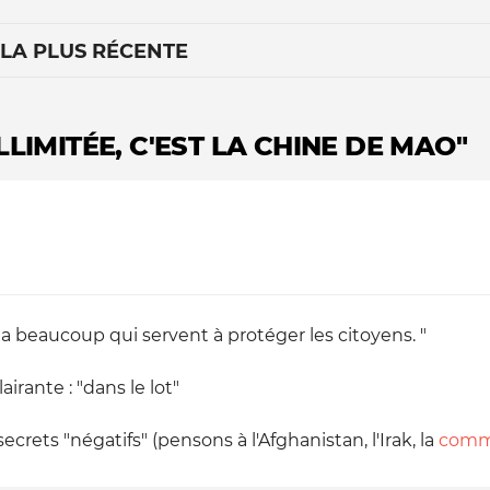
 LA PLUS RÉCENTE
LIMITÉE, C'EST LA CHINE DE MAO"
Le médiateur
L'équipe
n a beaucoup qui servent à protéger les citoyens. "
irante : "dans le lot"
ecrets "négatifs" (pensons à l'Afghanistan, l'Irak, la
commis