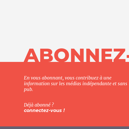
ABONNEZ
En vous abonnant, vous contribuez à une
information sur les médias indépendante et sans
pub.
Déjà abonné ?
connectez-vous !