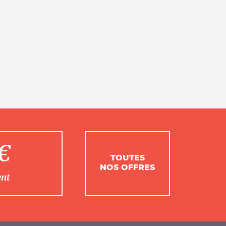
1€
TOUTES
NOS OFFRES
ent