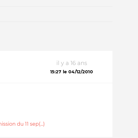
il y a 16 ans
Qui sommes-nous ?
15:27 le 04/12/2010
sion du 11 sep(...)