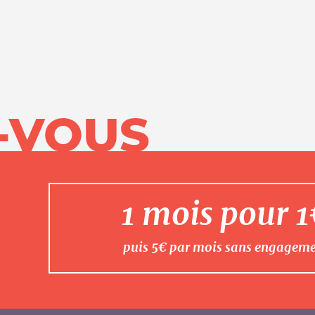
-VOUS
1 mois pour 
puis 5€ par mois sans engagem