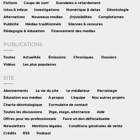
Fictions
Coups de com'
Scandales à retardement
Intox & infaux
Investigations
Numérique & datas
Déontologie
Alternatives
Nouveaux medias
(In)visibilités
Complotismes
Publicité
Médias traditionnels
Silences & censures
Pédagogie & éducation
Financement des medias
PUBLICATIONS
Toutes
Actualités
Émissions
Chroniques
Dossiers
Vidéos
Les plus populaires
SITE
Abonnements
La vie du site
Le médiateur
Parrainage
Éducation aux médias
À propos
L'équipe
Nos autres projets
Charte déontologique
Formulaire de contact
Toutes les discussions
Pige, stage, alternance
Aide
Offres pour les professionnels
Faire un don défiscalisable
Newsletters
Mentions légales
Conditions générales de vente
Crédits
RSS
Podcast